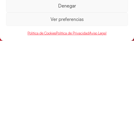
Denegar
Ver preferencias
Las Guerreras Juveniles sellan su billete para
las semifinales
Política de Cookies
Política de Privacidad
Aviso Legal
Las pupilas de Cristina Cabeza han remontado con
parcial de 7:1 que les ha dado el pase a semifinales
que
LEER MÁS