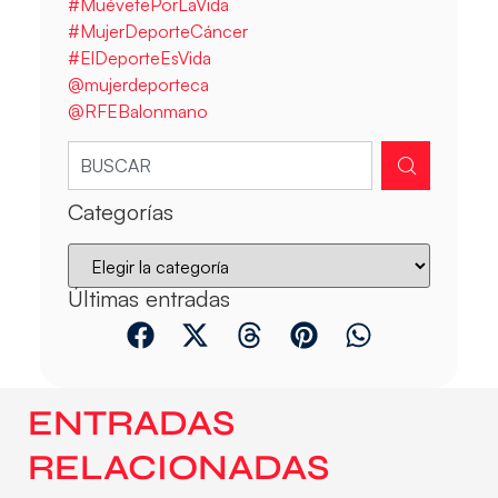
#MuévetePorLaVida
#MujerDeporteCáncer
#ElDeporteEsVida
@mujerdeporteca
@RFEBalonmano
Categorías
Últimas entradas
ENTRADAS
RELACIONADAS