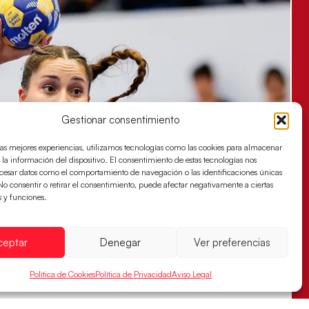
Gestionar consentimiento
las mejores experiencias, utilizamos tecnologías como las cookies para almacenar
 la información del dispositivo. El consentimiento de estas tecnologías nos
ocesar datos como el comportamiento de navegación o las identificaciones únicas
. No consentir o retirar el consentimiento, puede afectar negativamente a ciertas
s y funciones.
ceptar
Denegar
Ver preferencias
Política de Cookies
Política de Privacidad
Aviso Legal
s sellan su billete para las semifinales
za han remontado con parcial de 7:1 que les ha dado el pase