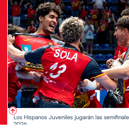
Los Hispanos Juveniles jugarán las semifina
2026