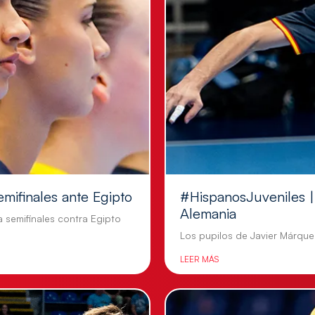
emifinales ante Egipto
#HispanosJuveniles | 
Alemania
a semifinales contra Egipto
Los pupilos de Javier Márquez
LEER MÁS