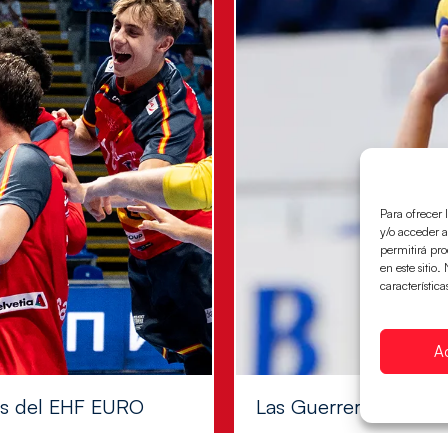
Para ofrecer 
y/o acceder a
permitirá pr
en este sitio
característica
A
les del EHF EURO
Las Guerreras Juvenile
Las pupilas de Cristina Cabe