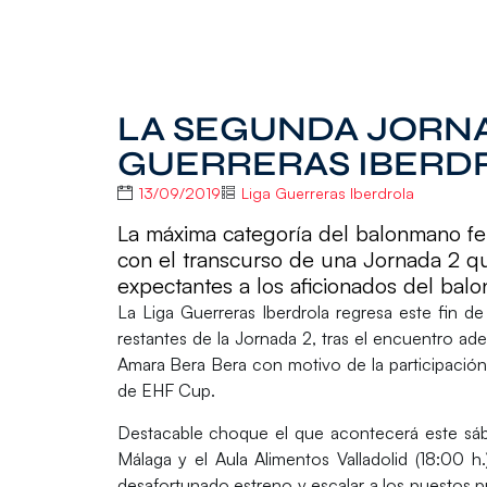
LA SEGUNDA JORNA
GUERRERAS IBERD
13/09/2019
Liga Guerreras Iberdrola
La máxima categoría del balonmano fe
con el transcurso de una Jornada 2 q
expectantes a los aficionados del bal
La
Liga Guerreras Iberdrola
regresa este fin de
restantes de la
Jornada 2
, tras el encuentro ad
Amara Bera Bera con motivo de la participación 
de EHF Cup.
Destacable choque el que acontecerá este sáb
Málaga
y el
Aula Alimentos Valladolid
(18:00 h.
desafortunado estreno y escalar a los puestos pri