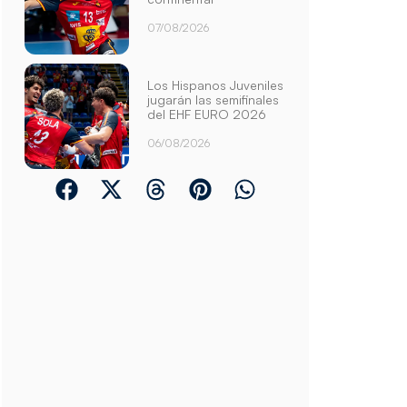
07/08/2026
Los Hispanos Juveniles
jugarán las semifinales
del EHF EURO 2026
06/08/2026