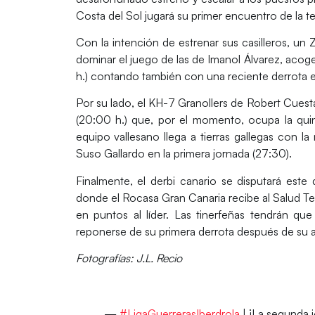
Costa del Sol jugará su primer encuentro de la t
Con la intención de estrenar sus casilleros, un
Z
dominar el juego de las de Imanol Álvarez, acoge
h.) contando también con una reciente derrota en
Por su lado, el
KH-7 Granollers
de
Robert Cuest
(20:00 h.) que, por el momento, ocupa la quint
equipo vallesano llega a tierras gallegas con la
Suso Gallardo en la primera jornada (27:30).
Finalmente, el derbi canario se disputará este
donde el
Rocasa Gran Canaria
recibe al
Salud Te
en puntos al líder. Las tinerfeñas tendrán q
reponerse de su primera derrota después de su 
Fotografías: J.L. Recio
—
#LigaGuerrerasIberdrola
| ¡La segunda j