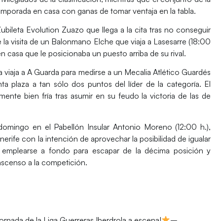
emporada en casa con ganas de tomar ventaja en la tabla.
ubileta Evolution Zuazo
que llega a la cita tras no conseguir
 la visita de un
Balonmano Elche
que viaja a Lasesarre (18:00
 casa que le posicionaba un puesto arriba de su rival.
a
viaja a A Guarda para medirse a un
Mecalia Atlético Guardés
a plaza a tan sólo dos puntos del líder de la categoría. El
 mente bien fría tras asumir en su feudo la victoria de las de
 domingo en el Pabellón Insular Antonio Moreno (12:00 h.),
nerife
con la intención de aprovechar la posibilidad de igualar
ue emplearse a fondo para escapar de la décima posición y
ascenso a la competición.
ornada de la Liga Guerreras Iberdrola a escena!
–