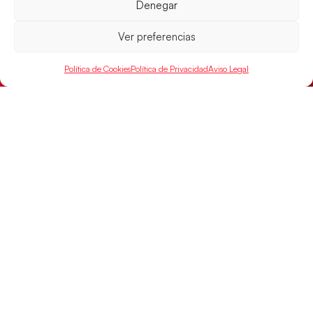
Denegar
Ver preferencias
Las Guerreras Juveniles sellan su billete para
las semifinales
Política de Cookies
Política de Privacidad
Aviso Legal
Las pupilas de Cristina Cabeza han remontado con
parcial de 7:1 que les ha dado el pase a semifinales
que
LEER MÁS