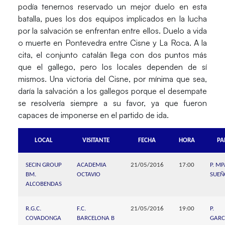
podía tenernos reservado un mejor duelo en esta
batalla, pues los dos equipos implicados en la lucha
por la salvación se enfrentan entre ellos. Duelo a vida
o muerte en Pontevedra entre
Cisne
y
La Roca
. A la
cita, el conjunto catalán llega con dos puntos más
que el gallego, pero los locales dependen de sí
mismos. Una victoria del Cisne, por mínima que sea,
daría la salvación a los gallegos porque el desempate
se resolvería siempre a su favor, ya que fueron
capaces de imponerse en el partido de ida.
LOCAL
VISITANTE
FECHA
HORA
PA
SECIN GROUP
ACADEMIA
21/05/2016
17:00
P. MP
BM.
OCTAVIO
SUEÑ
ALCOBENDAS
R.G.C.
F.C.
21/05/2016
19:00
P. 
COVADONGA
BARCELONA B
GAR