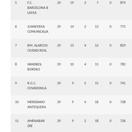
5
F.C.
29
19
3
7
0
879
BARCELONA B
LASSA
6
JUANFERSA
29
14
2
13
0
775
COMUNICALIA
7
BM. ALARCOS
29
13
4
12
0
829
CIUDAD REAL
8
HANDBOL
29
10
4
15
0
782
BORDILS
9
R.G.C.
29
9
5
15
0
741
COVADONGA
10
MERIDIANO
29
9
4
16
0
728
ANTEQUERA
11
AMENABAR
29
9
2
18
0
726
ZKE