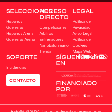
SELECCIONES
ACCESO
LEGAL
DIRECTO
Hispanos
Política de
Guerreras
Competiciones
Privacidad
Hispanos Arena
Árbitros
Aviso Legal
Guerreras Arena
Entrenadores
Política de
Nanobalonmano
Cookies
Tienda
Mapa Web
SOPORTE
SÍGUENOS
EN
Incidencias
CONTACTO
FINANCIADO
POR
RFEBM © 2024. Todos los derechos reservados –