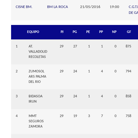
CISNE BM.
BM LA ROCA
21/05/2016
19:00
C.G.
DE GA
EQUIPO
PJ
PG
PE
PP
NP
GF
1
AT.
29
27
1
1
0
875
VALLADOLID
RECOLETAS
2
ZUMOSOL
29
24
1
4
0
794
ARS PALMA
DEL RIO
3
BIDASOA
29
24
1
4
0
858
IRUN
4
MMT
29
19
3
7
0
758
SEGUROS
ZAMORA