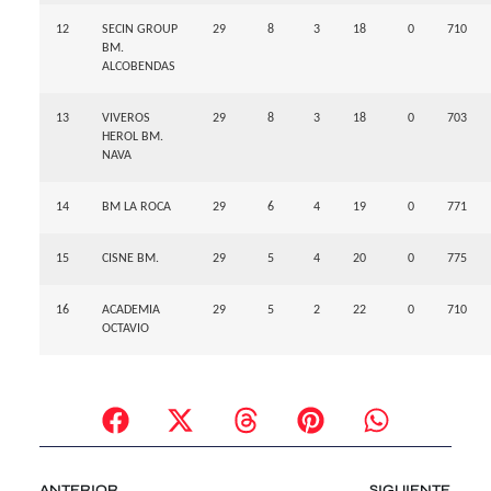
12
SECIN GROUP
29
8
3
18
0
710
BM.
ALCOBENDAS
13
VIVEROS
29
8
3
18
0
703
HEROL BM.
NAVA
14
BM LA ROCA
29
6
4
19
0
771
15
CISNE BM.
29
5
4
20
0
775
16
ACADEMIA
29
5
2
22
0
710
OCTAVIO
ANTERIOR
SIGUIENTE