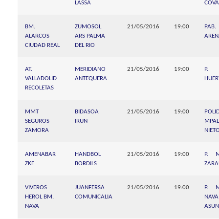
LASSA
COVA
BM.
ZUMOSOL
21/05/2016
19:00
PAB.
ALARCOS
ARS PALMA
AREN
CIUDAD REAL
DEL RIO
AT.
MERIDIANO
21/05/2016
19:00
P.
VALLADOLID
ANTEQUERA
HUER
RECOLETAS
MMT
BIDASOA
21/05/2016
19:00
POLI
SEGUROS
IRUN
MPA
ZAMORA
NIET
AMENABAR
HANDBOL
21/05/2016
19:00
P. 
ZKE
BORDILS
ZARA
VIVEROS
JUANFERSA
21/05/2016
19:00
P. 
HEROL BM.
COMUNICALIA
NAV
NAVA
ASUN