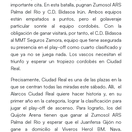
importante cita. En esta batalla, pugnan
Zumosol ARS
Palma del Río
y
C.D. Bidasoa Irún
. Ambos equipos
están empatados a puntos, pero el golaveraje
particular sonríe al equipo cordobés. Con la
obligación de ganar visitará, por tanto, el
C.D. Bidasoa
al
MMT Seguros Zamora
, equipo que tiene asegurada
su presencia en el play-off como cuarto clasificado y
que ya no se juega nada. Los vascos necesitan el
triunfo y esperar un tropiezo cordobés en Ciudad
Real.
Precisamente, Ciudad Real es una de las plazas en la
que se centran todas las miradas este sábado. Allí, el
Alarcos Ciudad Real
quiere hacer historia y, en su
primer año en la categoría, lograr la clasificación para
jugar el play-off de ascenso. Para lograrlo, los del
Quijote Arena tienen que ganar al
Zumosol ARS
Palma del Río
y esperar que el
Juanfersa Gijón
no
gane a domicilio al
Viveros Herol BM. Nava
.