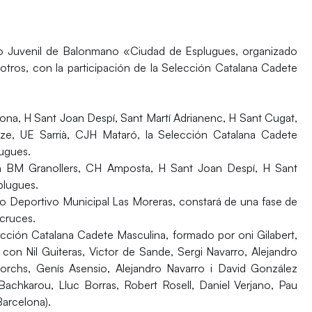
eo Juvenil de Balonmano «Ciudad de Esplugues, organizado
otros, con la participación de la Selección Catalana Cadete
lona, H Sant Joan Despí, Sant Martí Adrianenc, H Sant Cugat,
rze, UE Sarrià, CJH Mataró, la Selección Catalana Cadete
lugues.
rán BM Granollers, CH Amposta, H Sant Joan Despí, H Sant
plugues.
o Deportivo Municipal Las Moreras, constará de una fase de
 cruces.
ección Catalana Cadete Masculina, formado por oni Gilabert,
on Nil Guiteras, Victor de Sande, Sergi Navarro, Alejandro
orchs, Genís Asensio, Alejandro Navarro i David González
Bachkarou, Lluc Borras, Robert Rosell, Daniel Verjano, Pau
Barcelona).