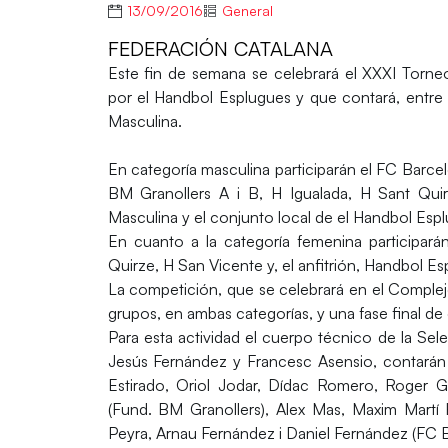
13/09/2016
General
FEDERACIÓN CATALANA
Este fin de semana se celebrará el XXXI Torn
por el Handbol Esplugues y que contará, entre 
Masculina.
En categoría masculina participarán el FC Barce
BM Granollers A i B, H Igualada, H Sant Qui
Masculina y el conjunto local de el Handbol Esp
En cuanto a la categoría femenina participa
Quirze, H San Vicente y, el anfitrión, Handbol Es
La competición, que se celebrará en el Complej
grupos, en ambas categorías, y una fase final de
Para esta actividad el cuerpo técnico de la Sel
Jesús Fernández y Francesc Asensio, contarán c
Estirado, Oriol Jodar, Dídac Romero, Roger G
(Fund. BM Granollers), Alex Mas, Maxim Martí 
Peyra, Arnau Fernández i Daniel Fernández (FC 