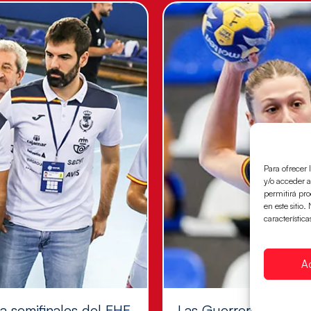
Para ofrecer 
y/o acceder a
permitirá pr
en este sitio
característica
A
 a semifinales del EHF
Las Guerreras Juvenil