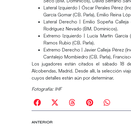
Seco (BM. Dominicos), David Serrano Sánc
Lateral Izquierdo
| Óscar Perales Pérez (In
García Gomar (CB. Parla), Emilio Reina Ló
Lateral Derecho
| Emilio Sopeña Calleja 
Rodríguez Nevado (BM. Dominicos).
Extremo Izquierdo
| Lucía Martín García 
Ramos Rubio (CB. Parla).
Extremo Derecho
| Javier Calleja Pérez (
Cantalejo Mombiedro (CB. Parla), Francisc
Los jugadores están citados el
sábado 18 de
Alcobendas, Madrid. Desde allí, la selección via
cuyos detalles están aún por determinar.
Fotografía: IHF
ANTERIOR