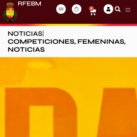
RFEBM
0
NOTICIAS
|
COMPETICIONES
,
FEMENINAS
,
NOTICIAS