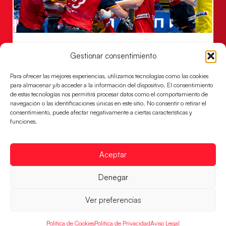
Los Hispanos Juveniles jugarán las
Gestionar consentimiento
semifinales del EHF EURO 2026
Los pupilos de Javier Márquez se han llevado el
Para ofrecer las mejores experiencias, utilizamos tecnologías como las cookies
partido de semifinales 29-27 ante Francia y mañana
para almacenar y/o acceder a la información del dispositivo. El consentimiento
jugarán las semifinales
de estas tecnologías nos permitirá procesar datos como el comportamiento de
navegación o las identificaciones únicas en este sitio. No consentir o retirar el
LEER MÁS
consentimiento, puede afectar negativamente a ciertas características y
funciones.
Aceptar
Denegar
Ver preferencias
Política de Cookies
Política de Privacidad
Aviso Legal