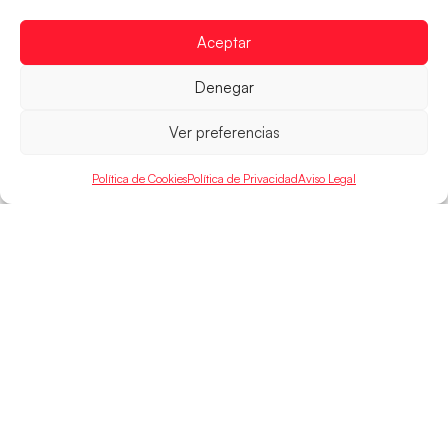
parcial de 7:1 que les ha dado el pase a semifinales
que
Aceptar
LEER MÁS
Denegar
Ver preferencias
Política de Cookies
Política de Privacidad
Aviso Legal
SELECCIONES
ACCESO
LEGAL
DIRECTO
Hispanos
Política de