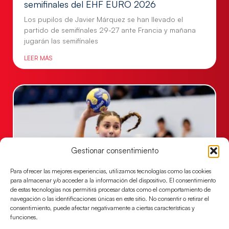
semifinales del EHF EURO 2026
Los pupilos de Javier Márquez se han llevado el
partido de semifinales 29-27 ante Francia y mañana
jugarán las semifinales
LEER MÁS
Gestionar consentimiento
Para ofrecer las mejores experiencias, utilizamos tecnologías como las cookies
para almacenar y/o acceder a la información del dispositivo. El consentimiento
de estas tecnologías nos permitirá procesar datos como el comportamiento de
navegación o las identificaciones únicas en este sitio. No consentir o retirar el
Las Guerreras Juveniles sellan su billete para
consentimiento, puede afectar negativamente a ciertas características y
las semifinales
funciones.
Las pupilas de Cristina Cabeza han remontado con