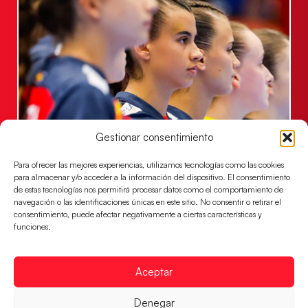
Gestionar consentimiento
Las Guerreras Juveniles lucharán por el oro
mundialista
Para ofrecer las mejores experiencias, utilizamos tecnologías como las cookies
El conjunto dirigido por Cristina Cabeza se lleva la
para almacenar y/o acceder a la información del dispositivo. El consentimiento
victoria en las semifinales contra Egipto y luchará por
de estas tecnologías nos permitirá procesar datos como el comportamiento de
navegación o las identificaciones únicas en este sitio. No consentir o retirar el
el oro
consentimiento, puede afectar negativamente a ciertas características y
funciones.
LEER MÁS
Aceptar
Denegar