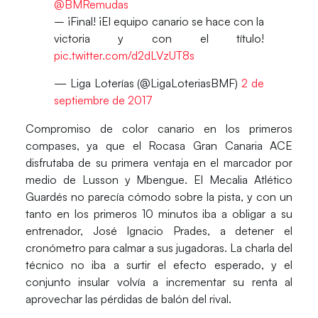
@BMRemudas
–️ ¡Final! ¡El equipo canario se hace con la
victoria y con el título!
pic.twitter.com/d2dLVzUT8s
— Liga Loterías (@LigaLoteriasBMF)
2 de
septiembre de 2017
Compromiso de color canario en los primeros
compases, ya que el Rocasa Gran Canaria ACE
disfrutaba de su primera ventaja en el marcador por
medio de
Lusson
y
Mbengue
. El Mecalia Atlético
Guardés no parecía cómodo sobre la pista, y con un
tanto en los primeros 10 minutos iba a obligar a su
entrenador,
José Ignacio Prades
, a detener el
cronómetro para calmar a sus jugadoras. La charla del
técnico no iba a surtir el efecto esperado, y el
conjunto insular volvía a incrementar su renta al
aprovechar las pérdidas de balón del rival.