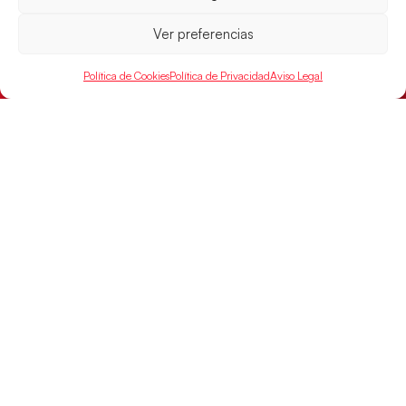
Ver preferencias
Política de Cookies
Política de Privacidad
Aviso Legal
Los Hispanos Juveniles buscarán el bronce
continental
Los pupilos de Javier Márquez no han podido con
Alemania y disputarán el encuentro por el bronce el
próximo domingo
LEER MÁS