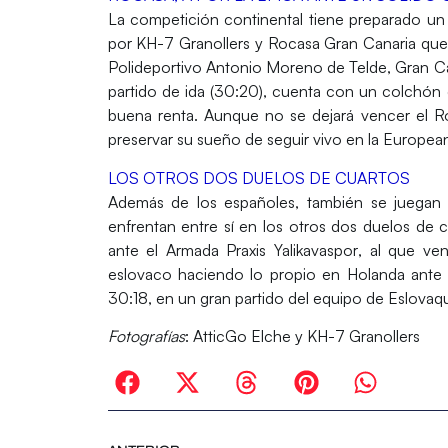
La competición continental tiene preparado u
por
KH-7
Granollers
y
Rocasa Gran Canaria
que
Polideportivo Antonio Moreno
de
Telde
,
Gran Ca
partido de id
a (30:20)
, cuenta con un colchón 
buena renta. Aunque no se dejará vencer el
R
preservar su sueño de seguir vivo en la Europea
LOS OTROS DOS DUELOS DE CUARTOS
Además de los españoles, también se juegan
enfrentan entre sí en los otros dos duelos de 
ante el
Armada Praxis Yalikavaspor
, al que ve
eslovaco haciendo lo propio en
Holanda
ante
30:18,
en un gran partido del equipo de Eslovaqu
Fotografías
: AtticGo Elche y KH-7 Granollers