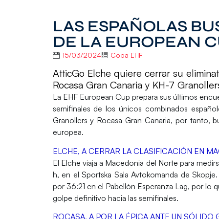
LAS ESPAÑOLAS BU
DE LA EUROPEAN 
15/03/2024
Copa EHF
AtticGo Elche quiere cerrar su elimin
Rocasa Gran Canaria y KH-7 Granollers
La
EHF European Cup
prepara sus últimos encu
semifinales de los únicos combinados español
Granollers y Rocasa Gran Canaria,
por tanto, 
europea.
ELCHE, A CERRAR LA CLASIFICACIÓN EN M
El
Elche
viaja a
Macedonia del Norte
para medirs
h, en el
Sportska Sala Avtokomanda
de
Skopje
por
36:21
en e
l Pabellón Esperanza Lag,
por lo q
golpe definitivo hacia las semifinales.
ROCASA, A POR LA ÉPICA ANTE UN SÓLIDO