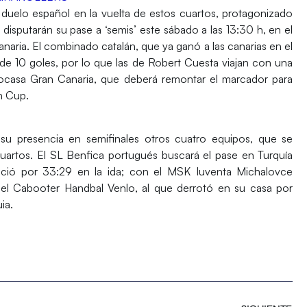
n
duelo español
en la vuelta de estos cuartos, protagonizado
 disputarán su pase a ‘semis’ este sábado a las 13:30 h, en el
naria.
El combinado
catalán
, que ya ganó a las canarias en el
de 10 goles, por lo que las de
Robert Cuesta
viajan con una
ocasa Gran Canaria,
que deberá remontar el marcador para
n Cup.
 su presencia en
semifinales
otros cuatro equipos, que se
cuartos. El
SL Benfica
portugués buscará el pase en
Turquía
nció por
33:29
en la ida; con el
MSK Iuventa Michalovce
 el
Cabooter Handbal Venlo,
al que derrotó en su casa por
ia.