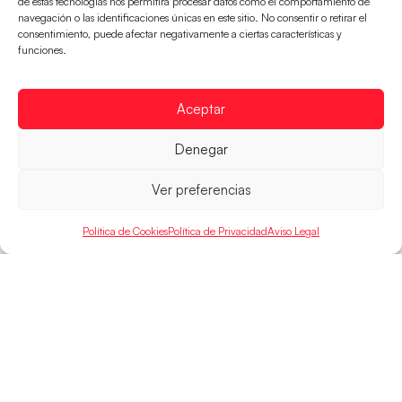
de estas tecnologías nos permitirá procesar datos como el comportamiento de
navegación o las identificaciones únicas en este sitio. No consentir o retirar el
consentimiento, puede afectar negativamente a ciertas características y
Las Guerreras Juveniles sellan su billete para
funciones.
las semifinales
Las pupilas de Cristina Cabeza han remontado con
parcial de 7:1 que les ha dado el pase a semifinales
Aceptar
que
Denegar
LEER MÁS
Ver preferencias
Política de Cookies
Política de Privacidad
Aviso Legal