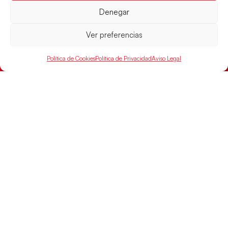
Denegar
Ver preferencias
Política de Cookies
Política de Privacidad
Aviso Legal
Las Guerreras Juveniles sellan su billete para
las semifinales
Las pupilas de Cristina Cabeza han remontado con
parcial de 7:1 que les ha dado el pase a semifinales
que
LEER MÁS