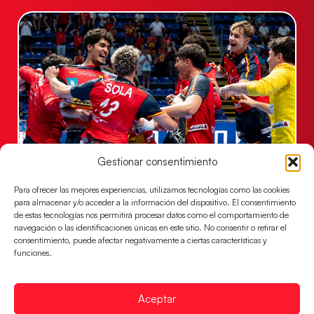
Gestionar consentimiento
Los Hispanos Juveniles jugarán las
semifinales del EHF EURO 2026
Para ofrecer las mejores experiencias, utilizamos tecnologías como las cookies
para almacenar y/o acceder a la información del dispositivo. El consentimiento
Los pupilos de Javier Márquez se han llevado el
de estas tecnologías nos permitirá procesar datos como el comportamiento de
partido de semifinales 29-27 ante Francia y mañana
navegación o las identificaciones únicas en este sitio. No consentir o retirar el
jugarán las semifinales
consentimiento, puede afectar negativamente a ciertas características y
funciones.
LEER MÁS
Aceptar