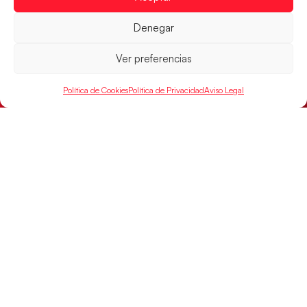
Denegar
Ver preferencias
Política de Cookies
Política de Privacidad
Aviso Legal
Las Guerreras Juveniles sellan su billete para
las semifinales
Las pupilas de Cristina Cabeza han remontado con
parcial de 7:1 que les ha dado el pase a semifinales
que
LEER MÁS