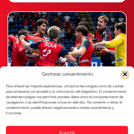
Gestionar consentimiento
Los Hispanos Juveniles jugarán las
semifinales del EHF EURO 2026
Para ofrecer las mejores experiencias, utilizamos tecnologías como las cookies
para almacenar y/o acceder a la información del dispositivo. El consentimiento
Los pupilos de Javier Márquez se han llevado el
de estas tecnologías nos permitirá procesar datos como el comportamiento de
partido de semifinales 29-27 ante Francia y mañana
navegación o las identificaciones únicas en este sitio. No consentir o retirar el
jugarán las semifinales
consentimiento, puede afectar negativamente a ciertas características y
funciones.
LEER MÁS
Aceptar