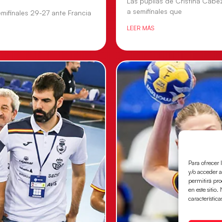
Las pupilas de Cristina Cabe
a semifinales que
mifinales 29-27 ante Francia
LEER MÁS
Para ofrecer 
y/o acceder a
permitirá pr
en este sitio
característica