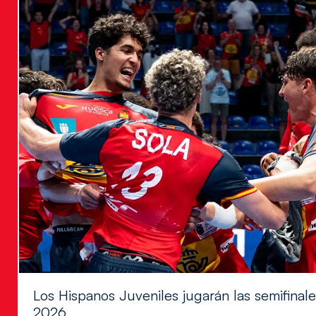
Los Hispanos Juveniles jugarán las semifina
2026