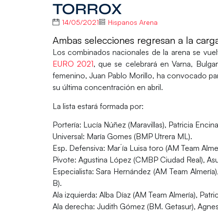
TORROX
14/05/2021
Hispanos Arena
Ambas selecciones regresan a la carga,
Los combinados nacionales de la arena se vuel
EURO 2021
, que se celebrará en Varna, Bulgari
femenino, Juan Pablo Morillo, ha convocado para
su última concentración en abril.
La lista estará formada por:
Portería:
Lucía Núñez (Maravillas), Patricia Encin
Universal:
María Gomes (BMP Utrera ML).
Esp. Defensiva:
Mar´ía Luisa toro (AM Team Almer
Pivote:
Agustina López (CMBP Ciudad Real), Asun
Especialista:
Sara Hernández
(AM Team Almería)
B).
Ala izquierda:
Alba Díaz (AM Team Almería​), Patri
Ala derecha:
Judith Gómez (BM. Getasur), Agnes 