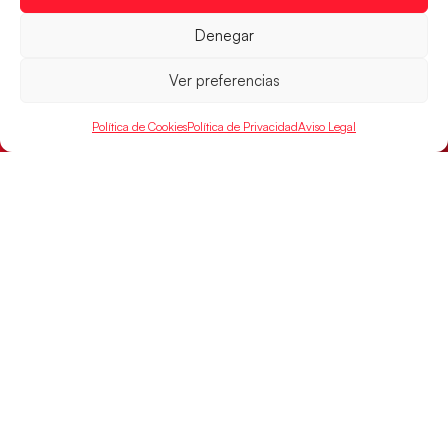
Denegar
Ver preferencias
Los Hispanos Juveniles buscarán el bronce
continental
Política de Cookies
Política de Privacidad
Aviso Legal
Los pupilos de Javier Márquez no han podido con
Alemania y disputarán el encuentro por el bronce el
próximo domingo
LEER MÁS