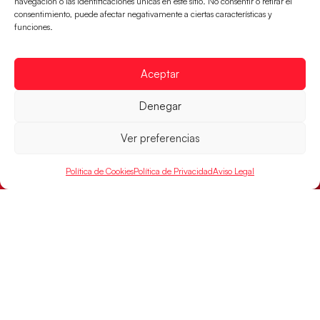
navegación o las identificaciones únicas en este sitio. No consentir o retirar el
consentimiento, puede afectar negativamente a ciertas características y
funciones.
Aceptar
Las Guerreras Juveniles sellan su billete para
Denegar
las semifinales
Las pupilas de Cristina Cabeza han remontado con
Ver preferencias
parcial de 7:1 que les ha dado el pase a semifinales
que
Política de Cookies
Política de Privacidad
Aviso Legal
LEER MÁS