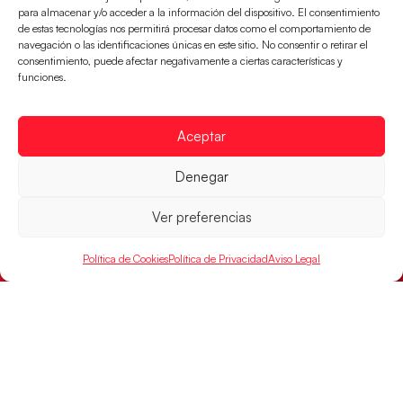
para almacenar y/o acceder a la información del dispositivo. El consentimiento
de estas tecnologías nos permitirá procesar datos como el comportamiento de
navegación o las identificaciones únicas en este sitio. No consentir o retirar el
consentimiento, puede afectar negativamente a ciertas características y
funciones.
Aceptar
Los Hispanos Juveniles buscarán el bronce
Denegar
continental
Ver preferencias
Los pupilos de Javier Márquez no han podido con
Alemania y disputarán el encuentro por el bronce el
próximo domingo
Política de Cookies
Política de Privacidad
Aviso Legal
LEER MÁS