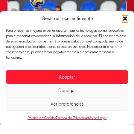
Gestionar consentimiento
Para ofrecer las mejores experiencias, utilizamos tecnologías como las cookies
para almacenar y/o acceder a la información del dispositivo. El consentimiento
de estas tecnologías nos permitirá procesar datos como el comportamiento de
navegación o las identificaciones únicas en este sitio. No consentir o retirar el
consentimiento, puede afectar negativamente a ciertas características y
funciones.
Las Guerreras Juveniles buscan ante Suiza
un billete para las semifinales del Mundial
Aceptar
Las Guerreras Juveniles afronta este jueves, a las
15:00 h, los cuartos de final del Campeonato del
Denegar
Mundo Juvenil frente
LEER MÁS
Ver preferencias
Política de Cookies
Política de Privacidad
Aviso Legal