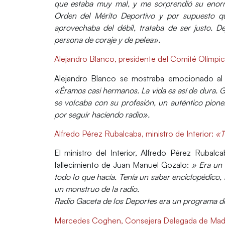
que estaba muy mal, y me sorprendió su enor
Orden del Mérito Deportivo y por supuesto q
aprovechaba del débil, trataba de ser justo. De
persona de coraje y de pelea».
Alejandro Blanco, presidente del Comité Olímpi
Alejandro Blanco se mostraba emocionado al 
«Éramos casi hermanos. La vida es así de dura. G
se volcaba con su profesión, un auténtico pioner
por seguir haciendo radio».
Alfredo Pérez Rubalcaba, ministro de Interior
:
«T
El ministro del Interior, Alfredo Pérez Rubalc
fallecimiento de Juan Manuel Gozalo:
» Era un 
todo lo que hacía. Tenía un saber enciclopédico, 
un monstruo de la radio.
Radio Gaceta de los Deportes era un programa de
Mercedes Coghen, Consejera Delegada de Mad