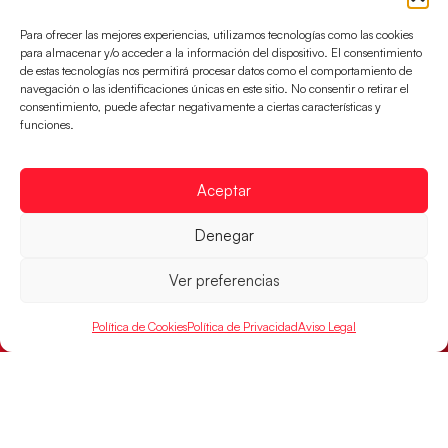
Para ofrecer las mejores experiencias, utilizamos tecnologías como las cookies
para almacenar y/o acceder a la información del dispositivo. El consentimiento
de estas tecnologías nos permitirá procesar datos como el comportamiento de
navegación o las identificaciones únicas en este sitio. No consentir o retirar el
consentimiento, puede afectar negativamente a ciertas características y
funciones.
Aceptar
Denegar
Las Guerreras Juveniles, primeras de grupo
en la Main Round
Ver preferencias
Las pupilas de Cristina Cabeza se imponen 35-33 a
Montenegro, y el jueves disputarán los cuartos de
Política de Cookies
Política de Privacidad
Aviso Legal
final ante Suiza
LEER MÁS