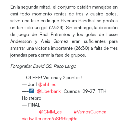
En la segunda mitad, el conjunto catalán manejaba en
casi todo momento rentas de tres y cuatro goles,
salvo una fase en la que Elverum Handball se ponía a
un tan solo un gol (23:24). Sin embargo, la dirección
de juego de
Raúl Entrerríos
y los goles de
Lasse
Andersson y Aleix Gómez
eran suficientes para
amarrar una victoria importante
(26:30)
a falta de tres
jornadas para cerrar la fase de grupos.
Fotografía: David GS, Paco Largo
–OLEEE! Victoria y 2 puntos!–
— Jor 1
@ehf_ec
—-‍
@Liberbank
Cuenca 29-27 TTH
Holstebro
— FINAL
—
@CMM_es
#VamosCuenca
pic.twitter.com/5SRBIapjBa