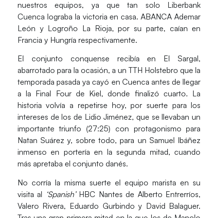
nuestros equipos, ya que tan solo
Liberbank
Cuenca
lograba la victoria en casa.
ABANCA Ademar
León
y
Logroño La Rioja,
por su parte, caían en
Francia y Hungría respectivamente.
El conjunto conquense recibía en El Sargal,
abarrotado para la ocasión, a un
TTH Holstebro
que la
temporada pasada ya cayó en Cuenca antes de llegar
a la Final Four de Kiel, donde finalizó cuarto. La
historia volvía a repetirse hoy, por suerte para los
intereses de los de
Lidio Jiménez
, que se llevaban un
importante triunfo
(27:25)
con protagonismo para
Natan Suárez
y, sobre todo, para un
Samuel Ibáñez
inmenso en portería en la segunda mitad, cuando
más apretaba el conjunto danés.
No corría la misma suerte el equipo marista en su
visita al
‘Spanish’
HBC Nantes
de Alberto Entrerríos,
Valero Rivera, Eduardo Gurbindo y David Balaguer.
Tras una gran primera mitad en la que los de
Manolo