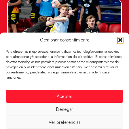
Gestionar consentimiento
Para ofrecer las mejores experiencias, utilizamos tecnologías como las cookies
para almacenar y/o acceder a la información del dispositivo. El consentimiento
de estas tecnologías nos permitirá procesar datos como el comportamiento de
Una revancha contra Dinamarca para
navegación o las identificaciones únicas en este sitio. No consentir o retirar el
conquistar el bronce del EHF EURO 2026
consentimiento, puede afectar negativamente a ciertas características y
funciones.
Los Hispanos Juveniles buscan colgarse la presea en
el partido por el bronce del Campeonato de Europa,
mañana a las
Aceptar
LEER MÁS
Denegar
Ver preferencias