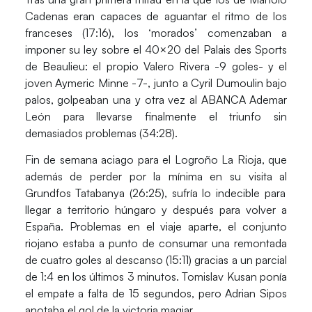
Cadenas
eran capaces de aguantar el ritmo de los
franceses (17:16), los ‘morados’ comenzaban a
imponer su ley sobre el 40×20 del Palais des Sports
de Beaulieu: el propio Valero Rivera -9 goles- y el
joven Aymeric Minne -7-, junto a Cyril Dumoulin bajo
palos, golpeaban una y otra vez al ABANCA Ademar
León para llevarse finalmente el triunfo sin
demasiados problemas
(34:28)
.
Fin de semana aciago para el
Logroño La Rioja
, que
además de perder por la mínima en su visita al
Grundfos Tatabanya (26:25),
sufría lo indecible para
llegar a territorio húngaro y después para volver a
España. Problemas en el viaje aparte, el conjunto
riojano estaba a punto de consumar una remontada
de cuatro goles al descanso (15:11) gracias a un parcial
de 1:4 en los últimos 3 minutos. Tomislav Kusan ponía
el empate a falta de 15 segundos, pero Adrian Sipos
anotaba el gol de la victoria magiar.