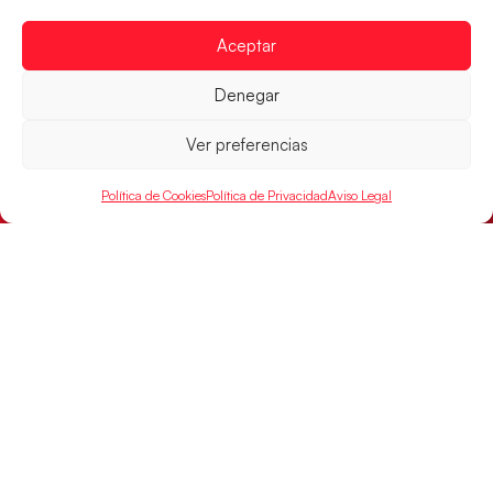
Las Guerreras Juveniles sellan su billete para
las semifinales
Aceptar
Las pupilas de Cristina Cabeza han remontado con
parcial de 7:1 que les ha dado el pase a semifinales
Denegar
que
Ver preferencias
LEER MÁS
Política de Cookies
Política de Privacidad
Aviso Legal
Un clásico ante Francia para buscar el
billete a semifinales del EHF EURO 2026