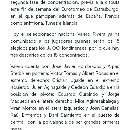
segunda fase de concentración, previa a la disputa
este fin de semana del Eurotorneo de Estrasburgo,
en el que participan además de España, Francia
como anfitriona, Túnez e Islandia.
Hoy el seleccionador nacional Valero Rivera ya ha
comunicado a los jugadores quienes serán los 15
elegidos para los JJ.OO. londinenses, por lo que hay
tres descartes de los 18 concentrados.
Valero cuenta con
José Javier Hombrados
y
Arpad
Sterbik
en portería;
Víctor Tomás
y
Albert Rocas
en el
extremo derecho;
Cristian Ugalde
en el extremo
izquierdo;
Julen Aginagalde
y
Gedeón Guardiola
en la
posición de pivote;
Eduardo Gurbindo
y
Jorge
Maqueda
en el lateral derecho;
Mikel Agirrezabalaga
y
Viran Morros
en el lateral izquierdo; y
Joan Cañellas
,
Raúl Entrerríos
y
Dani Sarmiento
en el puesto de
central, con la polivalencia de ser grandes primeras
líneas.