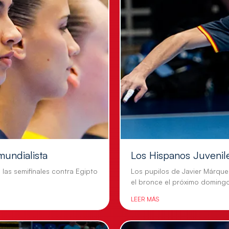
mundialista
Los Hispanos Juvenil
n las semifinales contra Egipto
Los pupilos de Javier Márque
el bronce el próximo doming
LEER MÁS