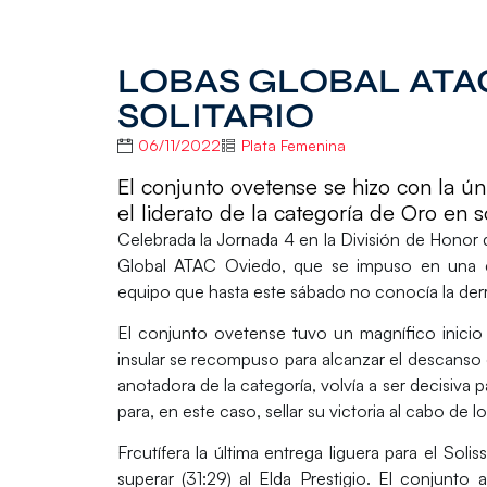
LOBAS GLOBAL ATAC
SOLITARIO
06/11/2022
Plata Femenina
El conjunto ovetense se hizo con la úni
el liderato de la categoría de Oro en so
Celebrada la Jornada 4 en la
División de Honor
Global ATAC Oviedo
, que se impuso en una 
equipo que hasta este sábado no conocía la der
El conjunto ovetense tuvo un magnífico inicio 
insular se recompuso para alcanzar el descanso 
anotadora de la categoría, volvía a ser decisiva
para, en este caso, sellar su victoria al cabo de l
Frcutífera la última entrega liguera para el
Solis
superar (31:29) al
Elda Prestigio
. El conjunto a