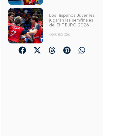
Los Hispanos Juveniles
jugarán las semifinales
del EHF EURO 2026
06/08/2026