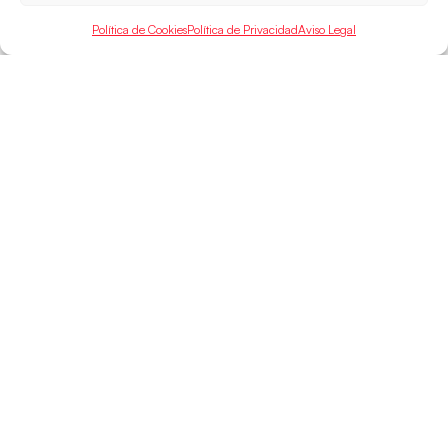
Política de Cookies
Política de Privacidad
Aviso Legal
SELECCIONES
ACCESO
LEGAL
DIRECTO
Hispanos
Política de
Guerreras
Competiciones
Privacidad
Hispanos Arena
Árbitros
Aviso Legal
Guerreras Arena
Entrenadores
Política de
Nanobalonmano
Cookies
Tienda
Mapa Web
SOPORTE
SÍGUENOS
EN
Incidencias