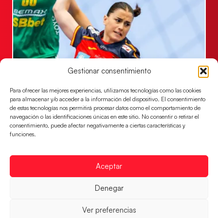
Gestionar consentimiento
Para ofrecer las mejores experiencias, utilizamos tecnologías como las cookies
Las Guerreras Juveniles, primeras de grupo
para almacenar y/o acceder a la información del dispositivo. El consentimiento
de estas tecnologías nos permitirá procesar datos como el comportamiento de
en la Main Round
navegación o las identificaciones únicas en este sitio. No consentir o retirar el
Las pupilas de Cristina Cabeza se imponen 35-33 a
consentimiento, puede afectar negativamente a ciertas características y
Montenegro, y el jueves disputarán los cuartos de
funciones.
final ante Suiza
LEER MÁS
Aceptar
Denegar
Ver preferencias