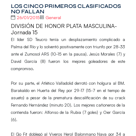
LOS CINCO PRIMEROS CLASIFICADOS
NO FALLAN
26/01/2015
General
DIVISIÓN DE HONOR PLATA MASCULINA-
Jornada 15
El líder
SD Teucro
tenía un desplazamiento complicado a
Palma del Río y lo solventó positivamente con triunfo por 28-33
ante el
Zumosol ARS
(10-15 en la pausa).
Jesús Morales
(7) y
David García
(8) fueron los mejores goleadores de este
compromiso.
Por su parte, el
Atlético Valladolid
derrotó con holgura al
BM.
Barakaldo
en Huerta del Rey por 29-17 (15-7 en el tiempo de
asueto) a pesar de la prematura descalificación
de su crack
Fernando Hernández
(minuto 20). Los mejores cañoneros de la
contienda fueron:
Alfonso de la Rubia
(7 goles) y
Oier García
(6).
El
Go Fit
doblegó al
Viveros Herol Balonmano Nava
por 34 a