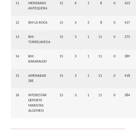
11
MERIDIANO
15
6
1
8
0
423
ANTEQUERA
12
BM LA ROCA
15
4
3
8
0
417
13
BM.
15
3
1
11
0
375
TORRELAVEGA
14
BM.
15
3
1
11
0
389
BARAKALDO
15
AMENABAR
15
3
1
11
0
418
ZKE
16
INTERESTAR
15
3
1
11
0
384
DEPORTE
MARISTAS
ALGEMESI