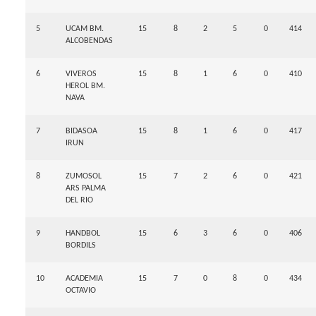
5
UCAM BM.
15
8
2
5
0
414
ALCOBENDAS
6
VIVEROS
15
8
1
6
0
410
HEROL BM.
NAVA
7
BIDASOA
15
8
1
6
0
417
IRUN
8
ZUMOSOL
15
7
2
6
0
421
ARS PALMA
DEL RIO
9
HANDBOL
15
6
3
6
0
406
BORDILS
10
ACADEMIA
15
7
0
8
0
434
OCTAVIO