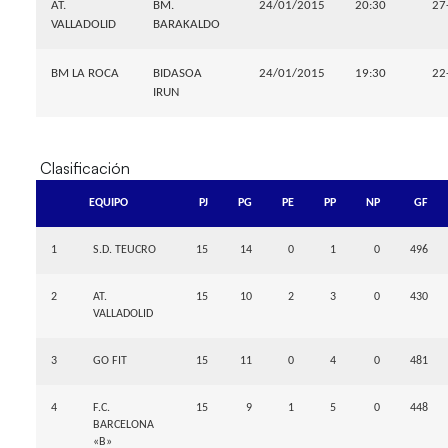
AT.
BM.
24/01/2015
20:30
27
VALLADOLID
BARAKALDO
BM LA ROCA
BIDASOA
24/01/2015
19:30
22
IRUN
Clasificación
EQUIPO
PJ
PG
PE
PP
NP
GF
1
S.D. TEUCRO
15
14
0
1
0
496
2
AT.
15
10
2
3
0
430
VALLADOLID
3
GO FIT
15
11
0
4
0
481
4
F.C.
15
9
1
5
0
448
BARCELONA
«B»