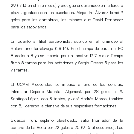
29 (17-13 en el intermedio) y prosigue encaramado en la tercera
plaza, igualado con los pucelanos.
Alejandro Álvarez
firmó 9
goles para
los cántabros, los mismos que
David Fernández
para los segovianos.
En cuanto al filial barcelonista, duplicó en el luminoso al
Balonmano Torrelavega
(28-14). En el tiempo de pausa el
FC
Barcelona B
ya se imponía por un taxativo 17-7.
Víctor Tremps
firmó 8 tantos para los anfitriones
y
Sergio Crespo
5 para los
visitantes.
El
UCAM Alcobendas
se impuso a uno de los colistas,
Interestar Deporte Maristas Algemesí
, por 28 goles a 19.
Santiago López
, con 8 tantos, y
José Andrés Marco
, también
con 8, lideraron
la ofensiva de sus respectivas formaciones.
Bidasoa Irún
, séptimo clasificado, salió triunfador de la
cancha de
La Roca
por 22 goles a 25 (9-15 al descanso). Los