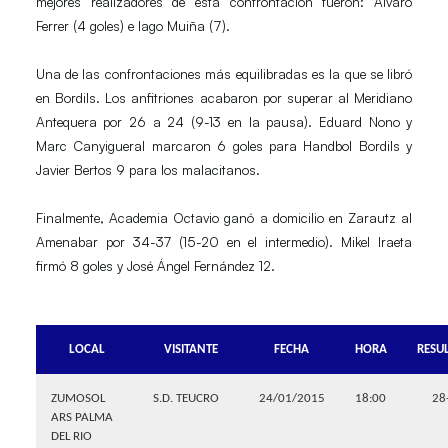
mejores realizadores de esta confrontación fueron:
Álvaro
Ferrer
(4 goles) e
Iago Muiña
(7).
Una de las confrontaciones más equilibradas es la que se libró
en Bordils. Los anfitriones acabaron por superar al
Meridiano
Antequera
por 26 a 24 (9-13 en la pausa).
Eduard Nono
y
Marc Canyigueral
marcaron 6 goles para
Handbol Bordils
y
Javier Bertos
9 para los malacitanos.
Finalmente,
Academia Octavio
ganó a domicilio en Zarautz al
Amenabar
por 34-37 (15-20 en el intermedio).
Mikel Iraeta
firmó 8 goles y
José Ángel Fernández
12.
LOCAL
VISITANTE
FECHA
HORA
RESU
ZUMOSOL
S.D. TEUCRO
24/01/2015
18:00
28
ARS PALMA
DEL RIO