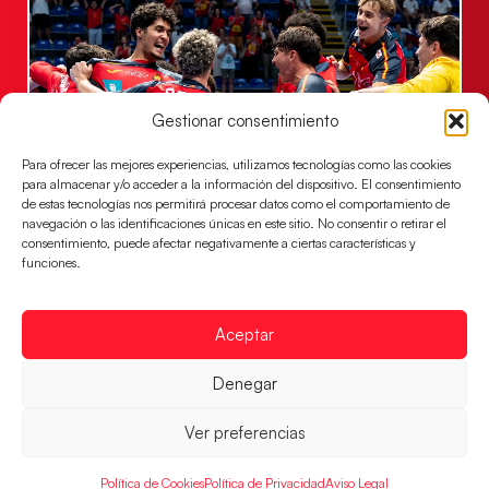
Gestionar consentimiento
Para ofrecer las mejores experiencias, utilizamos tecnologías como las cookies
para almacenar y/o acceder a la información del dispositivo. El consentimiento
de estas tecnologías nos permitirá procesar datos como el comportamiento de
Los Hispanos Juveniles jugarán las
navegación o las identificaciones únicas en este sitio. No consentir o retirar el
consentimiento, puede afectar negativamente a ciertas características y
semifinales del EHF EURO 2026
funciones.
Los pupilos de Javier Márquez se han llevado el
partido de semifinales 29-27 ante Francia y mañana
jugarán las semifinales
Aceptar
LEER MÁS
Denegar
Ver preferencias
Política de Cookies
Política de Privacidad
Aviso Legal