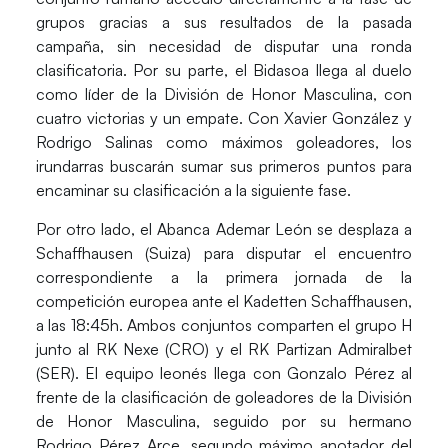
grupos gracias a sus resultados de la pasada
campaña, sin necesidad de disputar una ronda
clasificatoria. Por su parte, el
Bidasoa
llega al duelo
como líder de la
División de Honor Masculina
, con
cuatro victorias y un empate. Con
Xavier González
y
Rodrigo Salinas
como máximos goleadores, los
irundarras buscarán sumar sus primeros puntos para
encaminar su clasificación a la siguiente fase.
Por otro lado, el
Abanca Ademar León
se desplaza a
Schaffhausen
(Suiza) para disputar el encuentro
correspondiente a la primera jornada de la
competición europea ante el
Kadetten Schaffhausen
,
a las 18:45h. Ambos conjuntos comparten el
grupo
H
junto al
RK Nexe
(CRO) y el
RK Partizan Admiralbet
(SER). El equipo leonés llega con
Gonzalo Pérez
al
frente de la clasificación de goleadores de la
División
de Honor Masculina
, seguido por su hermano
Rodrigo Pérez Arce
, segundo máximo anotador del