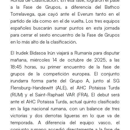
a la Fase de Grupos, a diferencia del
Bathco
Torrelavega
, que cayó ante el
Everum
tanto en el
partido de ida como en el de vuelta. Los tres equipos
españoles buscarán sumar puntos en esta jornada
para cerrar el sexto encuentro de la
Fase de Grupos
en lo más alto de la clasificación.
El
Irudek Bidasoa
Irún viajará a
Rumanía
para disputar
mañana, miércoles 14 de octubre de 2025, a las
18:45 horas, su primer encuentro de la fase de
grupos de la competición europea. El conjunto
irundarra forma parte del Grupo A, junto al
SG
Flensburg-Handewitt
(ALE), el
AHC Potaissa Turda
(RUM) y el
Saint-Raphaël VAR
(FRA). El debut será
ante el
AHC Potaissa Turda
, actual quinto clasificado
en la liga nacional rumana, con un balance de tres
victorias y dos derrotas ligueras en lo que va de
temporada. A diferencia del equipo vasco, el
conjunto rumano accedió directamente a la fase de