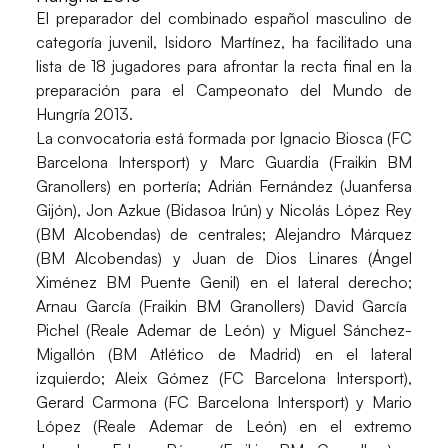
El preparador del combinado español masculino de
categoría juvenil, Isidoro Martínez, ha facilitado una
lista de 18 jugadores para afrontar la recta final en la
preparación para el Campeonato del Mundo de
Hungría 2013.
La convocatoria está formada por
Ignacio Biosca
(FC
Barcelona Intersport) y
Marc Guardia
(Fraikin BM
Granollers) en portería;
Adrián Fernández
(Juanfersa
Gijón),
Jon Azkue
(Bidasoa Irún) y
Nicolás López Rey
(BM Alcobendas) de centrales;
Alejandro Márquez
(BM Alcobendas) y
Juan de Dios Linares
(Ángel
Ximénez BM Puente Genil) en el lateral derecho;
Arnau García
(Fraikin BM Granollers)
David García
Pichel
(Reale Ademar de León) y
Miguel Sánchez-
Migallón
(BM Atlético de Madrid) en el lateral
izquierdo;
Aleix Gómez
(FC Barcelona Intersport),
Gerard Carmona
(FC Barcelona Intersport) y
Mario
López
(Reale Ademar de León) en el extremo