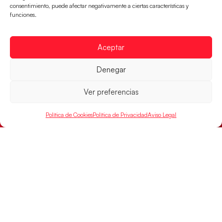
consentimiento, puede afectar negativamente a ciertas características y
funciones.
Aceptar
Las Guerreras Juveniles buscan ante Suiza
un billete para las semifinales del Mundial
Denegar
Las Guerreras Juveniles afronta este jueves, a las
Ver preferencias
15:00 h, los cuartos de final del Campeonato del
Mundo Juvenil frente
Política de Cookies
Política de Privacidad
Aviso Legal
LEER MÁS