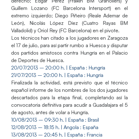
derecho;
Edgar Pérez
(Fraikin BM Granollers) y
Guillem Lozano
(FC Barcelona Intersport) en el
extremo izquierdo;
Diego Piñeiro
(Reale Ademar de
León),
Nicolás López Díez
(Cuatro Rayas BM
Valladolid) y
Oriol Rey
(FC Barcelona) en el pivote.
Los técnicos han citado a los jugadores en Zaragoza
el 17 de julio, para así partir rumbo a Huesca y disputar
dos partidos amistosos contra Hungría en el Palacio
de Deportes de Huesca.
20/07/2013 – 20:00 h. |
España
: Hungría
21/07/2013 – 20:00 h. |
España
: Hungría
Finalizada la actividad, está previsto que el técnico
español informe de los nombres de los dos jugadores
descartados para la etapa final, completando así la
convocatoria definitiva para acudir a Guadalajara el 5
de agosto, antes de volar a Hungría.
10/08/2013 – 09:30 h. |
España
: Brasil
12/08/2013 – 18:15 h. | Angola :
España
13/08/2013 – 20:45 h. |
España
: Francia