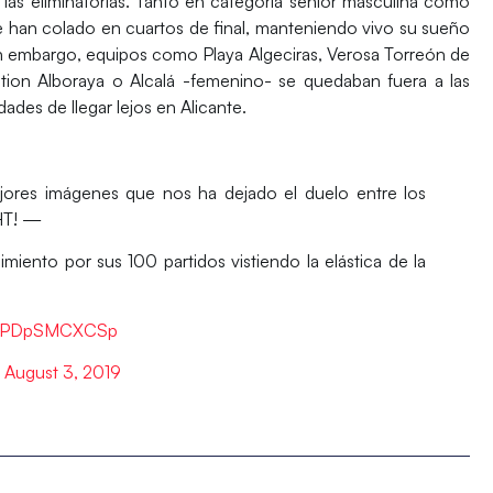
 las
eliminatorias
. Tanto en categoría senior masculina como
 se han colado en cuartos de final, manteniendo vivo su sueño
 embargo, equipos como Playa Algeciras, Verosa Torreón de
tion Alboraya o Alcalá -femenino- se quedaban fuera a las
ades de llegar lejos en Alicante.
ejores imágenes que nos ha dejado el duelo entre los
AHT! —
iento por sus 100 partidos vistiendo la elástica de la
om/PDpSMCXCSp
)
August 3, 2019