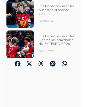
Los Hispanos Juveniles
buscarán el bronce
continental
07/08/2026
Los Hispanos Juveniles
jugarán las semifinales
del EHF EURO 2026
06/08/2026