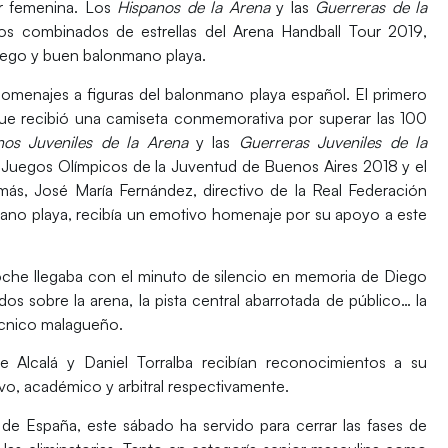
or femenina. Los
Hispanos de la Arena
y las
Guerreras de la
dos
combinados de estrellas del Arena Handball Tour 2019
,
uego y buen balonmano playa.
homenajes a figuras del balonmano playa español. El primero
que recibió una camiseta conmemorativa por superar las 100
nos Juveniles de la Arena
y las
Guerreras Juveniles de la
 Juegos Olímpicos de la Juventud de Buenos Aires 2018 y el
emás,
José María Fernández,
directivo de la Real Federación
no playa, recibía un emotivo homenaje por su apoyo a este
che llegaba con el minuto de silencio en memoria de
Diego
os sobre la arena, la pista central abarrotada de público… la
écnico malagueño.
de Alcalá
y
Daniel Torralba
recibían reconocimientos a su
ivo, académico y arbitral respectivamente.
e España, este sábado ha servido para cerrar las fases de