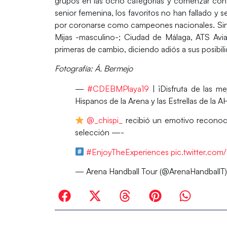
grupos en las ocho categorías y comenzar con
senior femenina, los favoritos no han fallado y
por coronarse como campeones nacionales. Sin
Mijas -masculino-; Ciudad de Málaga, ATS Avia
primeras de cambio, diciendo adiós a sus posibilid
Fotografía: Á. Bermejo
—
#CDEBMPlaya19
| ¡Disfruta de las m
Hispanos de la Arena y las Estrellas de la 
@_chispi_
recibió un emotivo reconocim
selección —-
#EnjoyTheExperiences
pic.twitter.c
— Arena Handball Tour (@ArenaHandballT