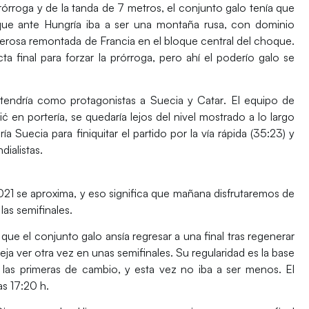
órroga y de la tanda de 7 metros, el conjunto galo tenía que
oque ante
Hungría
iba a ser una montaña rusa, con dominio
oderosa remontada de
Francia
en el bloque central del choque.
ta final para forzar la prórroga, pero ahí el poderío galo se
e, tendría como protagonistas a
Suecia
y
Catar
. El equipo de
ić en portería, se quedaría lejos del nivel mostrado a lo largo
 Suecia para finiquitar el partido por la vía rápida (35:23) y
dialistas.
21 se aproxima, y eso significa que mañana disfrutaremos de
as semifinales.
que el conjunto galo ansía regresar a una final tras regenerar
eja ver otra vez en unas semifinales. Su regularidad es la base
las primeras de cambio, y esta vez no iba a ser menos. El
las 17:20 h.