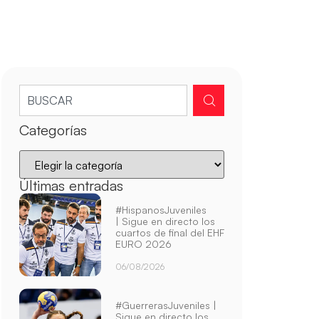
Categorías
Últimas entradas
#HispanosJuveniles
| Sigue en directo los
cuartos de final del EHF
EURO 2026
06/08/2026
#GuerrerasJuveniles |
Sigue en directo los