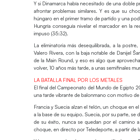
Y si Dinamarca había necesitado de una doble pr
afrontar problemas similares. Y es que su ch
húngaro en el primer tramo de partido y una p
Hungría conseguía nivelar el marcador en la rec
impuso (35:32).
La eliminatoria más desequilibrada, a la postr
Valero Rivera, con la baja notable de Danijel Šar
de la Main Round, y eso es algo que aprovecharía
volver, 10 años más tarde, a unas semifinales mun
LA BATALLA FINAL POR LOS METALES
El final del Campeonato del Mundo de Egipto 20
una tarde vibrante de balonmano con motivo de l
Francia y Suecia alzan el telón, un choque en el 
a la base de su equipo. Suecia, por su parte, se d
de su éxito, nunca se quedan por el camino a 
choque, en directo por
Teledeporte
, a partir de 