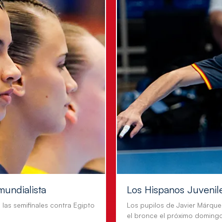
mundialista
Los Hispanos Juvenil
n las semifinales contra Egipto
Los pupilos de Javier Márque
el bronce el próximo doming