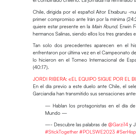
el combinado chileno. La jornada ha terminado
Chile, dirigida por el español
Aitor Etxaburu
-nu
primer compromiso ante Irán por la mínima (24:2
quiere estar presente en la
Main Round
.
Erwin 
hermanos Salinas
, siendo ellos los tres grande
Tan solo
dos precedentes
aparecen en el his
enfrentaron
por última vez en el Campeonato d
lo hicieron en el Torneo Internacional de Es
(40:17).
JORDI RIBERA: «EL EQUIPO SIGUE POR EL 
En el día previo a este duelo ante Chile, el se
Garciandia
han transmitido sus sensaciones ant
— Hablan los protagonistas en el día d
Mundo —
—- Descubre las palabras de
@Garzi14
y J
#StickTogether
#POLSWE2023
#SerHis