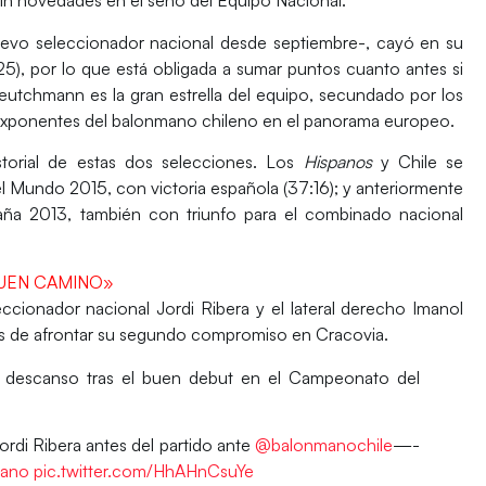
sin novedades
en el seno del Equipo Nacional.
evo seleccionador nacional desde septiembre-, cayó en su
5), por lo que está obligada a sumar puntos cuanto antes si
Feutchmann
es la gran estrella del equipo, secundado por los
s exponentes del balonmano chileno en el panorama europeo.
torial de estas dos selecciones. Los
Hispanos
y Chile se
el Mundo 2015
, con victoria española (37:16); y anteriormente
paña 2013, también con triunfo para el combinado nacional
BUEN CAMINO»
leccionador nacional
Jordi Ribera
y el lateral derecho
Imanol
es de afrontar su segundo compromiso en Cracovia.
e descanso tras el buen debut en el Campeonato del
ordi Ribera antes del partido ante
@balonmanochile
—-
pano
pic.twitter.com/HhAHnCsuYe