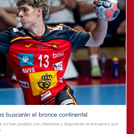
es buscarán el bronce continental
z no han podido con Alemania y disputarán el encuentro por
o