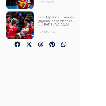
07/08/2026
Los Hispanos Juveniles
jugarán las semifinales
del EHF EURO 2026
06/08/2026