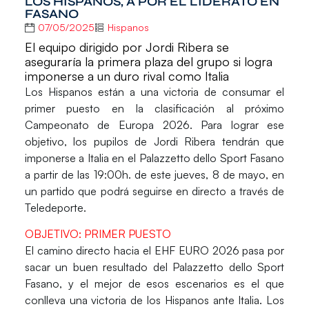
LOS HISPANOS, A POR EL LIDERATO EN
FASANO
07/05/2025
Hispanos
El equipo dirigido por Jordi Ribera se
aseguraría la primera plaza del grupo si logra
imponerse a un duro rival como Italia
Los
Hispanos
están a una victoria de consumar el
primer puesto en la clasificación al próximo
Campeonato de Europa 2026
. Para lograr ese
objetivo, los pupilos de
Jordi Ribera
tendrán que
imponerse a
Italia
en el
Palazzetto dello Sport Fasano
a partir de las 19:00h. de este jueves, 8 de mayo, en
un partido que podrá seguirse en directo a través de
Teledeporte
.
OBJETIVO: PRIMER PUESTO
El camino directo hacia el
EHF EURO 2026
pasa por
sacar un buen resultado del
Palazzetto dello Sport
Fasano
, y el mejor de esos escenarios es el que
conlleva una victoria de los
Hispanos
ante
Italia
. Los