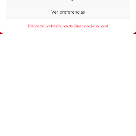
Ver preferencias
Política de Cookies
Política de Privacidad
Aviso Legal
Un clásico ante Francia para buscar el
billete a semifinales del EHF EURO 2026
Los Hispanos Juveniles se enfrentarán a Francia en los
cuartos de final, este jueves a las 17:00h.
LEER MÁS