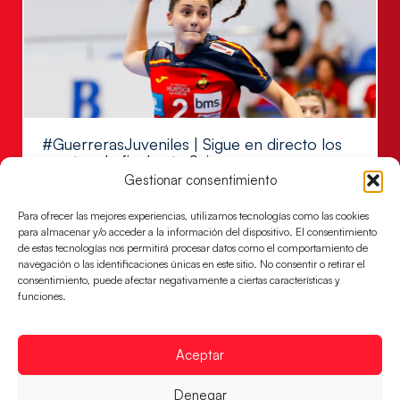
#GuerrerasJuveniles | Sigue en directo los
cuartos de final ante Suiza
Gestionar consentimiento
Las Guerreras Juveniles afrontan a las 15:00 h. los
cuartos de final del Campeonato del Mundo Juvenil
Para ofrecer las mejores experiencias, utilizamos tecnologías como las cookies
frente a Suiza,
para almacenar y/o acceder a la información del dispositivo. El consentimiento
de estas tecnologías nos permitirá procesar datos como el comportamiento de
LEER MÁS
navegación o las identificaciones únicas en este sitio. No consentir o retirar el
consentimiento, puede afectar negativamente a ciertas características y
funciones.
Aceptar
Denegar