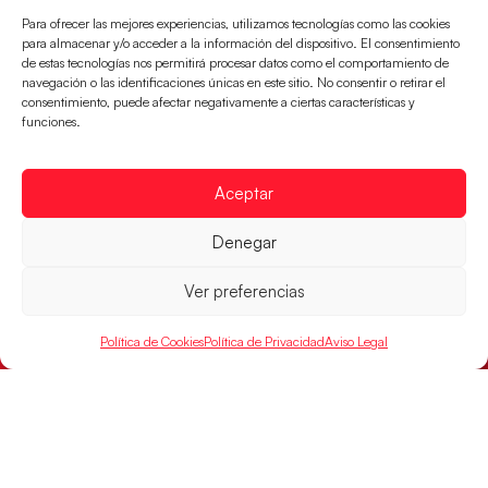
Los Hispanos Juveniles se enfrentarán a Francia en los
Para ofrecer las mejores experiencias, utilizamos tecnologías como las cookies
cuartos de final, este jueves a las 17:00h.
para almacenar y/o acceder a la información del dispositivo. El consentimiento
de estas tecnologías nos permitirá procesar datos como el comportamiento de
LEER MÁS
navegación o las identificaciones únicas en este sitio. No consentir o retirar el
consentimiento, puede afectar negativamente a ciertas características y
funciones.
Aceptar
Denegar
Ver preferencias
Política de Cookies
Política de Privacidad
Aviso Legal
Las Guerreras Juveniles buscan ante Suiza
un billete para las semifinales del Mundial
Las Guerreras Juveniles afronta este jueves, a las
15:00 h, los cuartos de final del Campeonato del
Mundo Juvenil frente