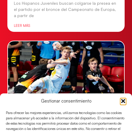
Los Hispanos Juveniles buscan colgarse la presea en
el partido por el bronce del Campeonato de Europa,
a partir de
LEER MÁS
Gestionar consentimiento
Una revancha contra Dinamarca para
conquistar el bronce del EHF EURO 2026
Para ofrecer las mejores experiencias, utilizamos tecnologías como las cookies
para almacenar y/o acceder a la información del dispositivo. El consentimiento
Los Hispanos Juveniles buscan colgarse la presea en
de estas tecnologías nos permitirá procesar datos como el comportamiento de
el partido por el bronce del Campeonato de Europa,
navegación o las identificaciones únicas en este sitio. No consentir o retirar el