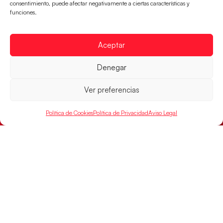
consentimiento, puede afectar negativamente a ciertas características y
mañana a las
funciones.
LEER MÁS
Aceptar
Denegar
Ver preferencias
Política de Cookies
Política de Privacidad
Aviso Legal
Montenegro, última frontera para las
Guerreras Juveniles en la conquista del oro
mundial
El conjunto dirigido por Cristina Cabeza buscará
mañana, a las 17:30h., el oro en el Campeonato del
Mundo ante la