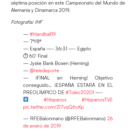
séptima posición en este Campeonato del Mundo de
Alemania y Dinamarca 2019.
Fotografía: IHF
—
#Handball19
— 7ª/8ª
— España —- 36:31 —- Egipto
⏱ 60′ Final
— Jyske Bank Boxen (Herning)
—
@teledeporte
— ¡FINAL en Herning! Objetivo
conseguido… ¡ESPAÑA ESTARÁ EN EL
PREOLÍMPICO DE
#Tokio2020
! —-
#Hispanos
#HispanosTVE
pic.twitter.com/Zl7vqQ6vKp
— RFEBalonmano (@RFEBalonmano)
26
de enero de 2019