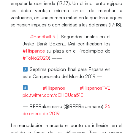
empatar la contienda (17:17). Un último tanto egipcio
les daba ventaja mínima antes de marchar a
vestuarios, en una primera mitad en la que los ataques
se habían impuesto con claridad a las defensas
(17:18)
.
—
#Handball19
| Segundos finales en el
Jyske Bank Boxen… ¡Así certificaban los
#Hispanos
su plaza en el Preolímpico de
#Tokio2020
! ——
Séptima posición final para España en
este Campeonato del Mundo 2019 —
#Hispanos
#HispanosTVE
pic.twitter.com/cCHCUda51E
— RFEBalonmano (@RFEBalonmano)
26
de enero de 2019
La reanudación marcaría el punto de inflexión en el
partido a favor de los
Hispanos
. Tras un primer