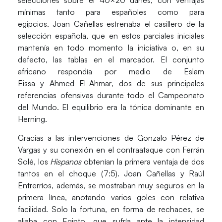
mínimas tanto para españoles como para
egipcios.
Joan Cañellas
estrenaba el casillero de la
selección española, que en estos parciales iniciales
mantenía en todo momento la iniciativa o, en su
defecto, las tablas en el marcador. El conjunto
africano respondía por medio de
Eslam
Eissa
y
Ahmed El-Ahmar
, dos de sus principales
referencias ofensivas durante todo el Campeonato
del Mundo. El equilibrio era la tónica dominante en
Herning.
Gracias a las intervenciones de
Gonzalo Pérez de
Vargas
y su conexión en el contraataque con
Ferrán
Solé
, los
Hispanos
obtenían la primera ventaja de dos
tantos en el choque (7:5).
Joan Cañellas
y
Raúl
Entrerríos,
además, se mostraban muy seguros en la
primera línea, anotando varios goles con relativa
facilidad. Solo la fortuna, en forma de rechaces, se
aliaba con Egipto, que sufría ante la intensidad