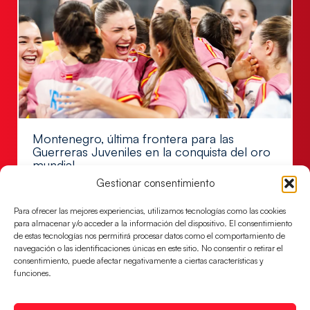
Montenegro, última frontera para las
Guerreras Juveniles en la conquista del oro
mundial
Gestionar consentimiento
El conjunto dirigido por Cristina Cabeza buscará
mañana, a las 17:30h., el oro en el Campeonato del
Para ofrecer las mejores experiencias, utilizamos tecnologías como las cookies
Mundo ante la
para almacenar y/o acceder a la información del dispositivo. El consentimiento
de estas tecnologías nos permitirá procesar datos como el comportamiento de
LEER MÁS
navegación o las identificaciones únicas en este sitio. No consentir o retirar el
consentimiento, puede afectar negativamente a ciertas características y
funciones.