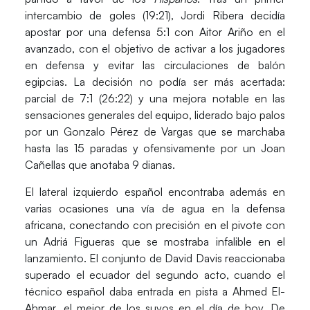
intercambio de goles (19:21),
Jordi Ribera
decidía
apostar por una
defensa 5:1 con Aitor Ariño en el
avanzado
, con el objetivo de activar a los jugadores
en defensa y evitar las circulaciones de balón
egipcias. La decisión no podía ser más acertada:
parcial de 7:1 (26:22)
y una mejora notable en las
sensaciones generales del equipo, liderado bajo palos
por un
Gonzalo Pérez de Vargas
que se marchaba
hasta las 15 paradas y ofensivamente por un
Joan
Cañellas
que anotaba 9 dianas.
El lateral izquierdo español encontraba además en
varias ocasiones una vía de agua en la defensa
africana, conectando con precisión en el pivote con
un
Adriá Figueras
que se mostraba infalible en el
lanzamiento. El conjunto de
David Davis
reaccionaba
superado el ecuador del segundo acto, cuando el
técnico español daba entrada en pista a
Ahmed El-
Ahmar
, el mejor de los suyos en el día de hoy. De