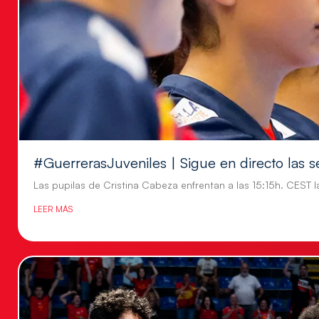
#GuerrerasJuveniles | Sigue en directo las s
Las pupilas de Cristina Cabeza enfrentan a las 15:15h. CEST l
LEER MÁS