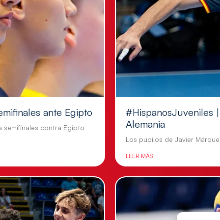
emifinales ante Egipto
#HispanosJuveniles | 
Alemania
a semifinales contra Egipto
Los pupilos de Javier Márquez
LEER MÁS