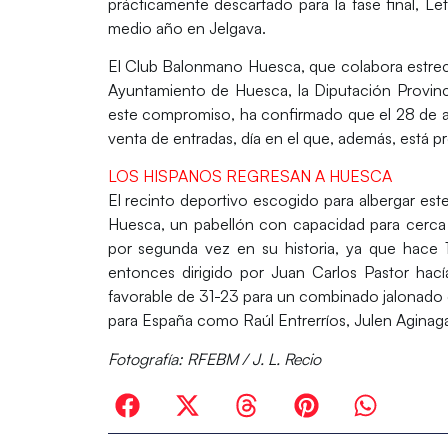
prácticamente descartado para la fase final,
Let
medio año en Jelgava.
El
Club Balonmano Huesca
, que colabora estr
Ayuntamiento de Huesca
, la
Diputación Provin
este compromiso, ha confirmado que el
28 de a
venta de entradas, día en el que, además, está p
LOS HISPANOS REGRESAN A HUESCA
El recinto deportivo escogido para albergar es
Huesca
, un pabellón con capacidad para cerca
por segunda vez en su historia, ya que hace
entonces dirigido por Juan Carlos Pastor hací
favorable de 31-23 para un combinado jalonado 
para España como Raúl Entrerríos, Julen Aginaga
Fotografía: RFEBM / J. L. Recio