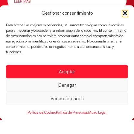
LEER MÁS
Gestionar consentimiento
Para ofrecer las mejores experiencias, utilizamos tecnologías como las cookies
para almacenar y/o acceder a la información del dispositivo. El consentimiento
de estas tecnologías nos permitirá procesar datos como el comportamiento de
navegación o las identificaciones únicas en este sitio. No consentir o retirar el
consentimiento, puede afectar negativamente a ciertas características y
funciones.
Aceptar
Montenegro, última frontera para las
Denegar
Guerreras Juveniles en la conquista del oro
mundial
Ver preferencias
El conjunto dirigido por Cristina Cabeza buscará
mañana, a las 17:30h., el oro en el Campeonato del
Política de Cookies
Política de Privacidad
Aviso Legal
Mundo ante la
LEER MÁS