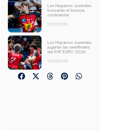
Los Hispanos Juveniles
buscarán el bronce
continental
07/08/2026
Los Hispanos Juveniles
jugarán las semifinales
del EHF EURO 2026
06/08/2026