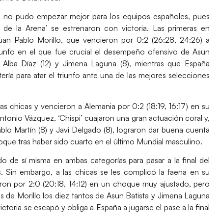
a no pudo empezar mejor para los equipos españoles, pues
 de la Arena’
se estrenaron con victoria. Las primeras en
an Pablo Morillo
, que vencieron por 0:2 (26:28, 24:26) a
iunfo en el que fue crucial el desempeño ofensivo de
Asun
, Alba Díaz (12) y Jimena Laguna (8),
mientras que
España
ía para atar el triunfo ante una de las mejores selecciones
las chicas y vencieron a
Alemania
por 0:2 (18:19, 16:17) en su
tonio Vázquez, ‘Chispi’
cuajaron una gran actuación coral y,
blo Martín (8) y Javi Delgado (8),
lograron dar buena cuenta
que tras haber sido cuarto en el último
Mundial
masculino.
o de sí misma en ambas categorías para pasar a la
final
del
es. Sin embargo, a las chicas se les complicó la faena en su
ron por 2:0 (20:18, 14:12) en un choque muy ajustado, pero
as de
Morillo
los diez tantos de
Asun Batista y Jimena Laguna
victoria se escapó y obliga a
España
a jugarse el pase a la final