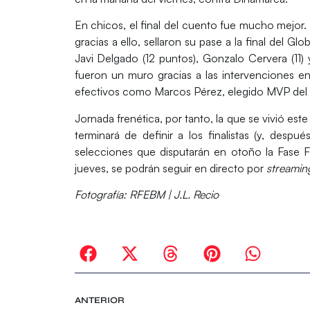
En chicos, el final del cuento fue mucho mejor.
gracias a ello, sellaron su pase a la final del
Glob
J
avi Delgado (12 puntos), Gonzalo Cervera (11)
fueron un muro gracias a las intervenciones en
efectivos como
Marcos Pérez
, elegido
MVP
del
Jornada frenética, por tanto, la que se vivió est
terminará de definir a los finalistas (y, desp
selecciones que disputarán en otoño la
Fase F
jueves, se podrán seguir en directo por
streamin
Fotografía:
RFEBM | J.L. Recio
ANTERIOR