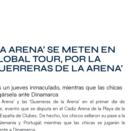
LA ARENA’ SE METEN EN
GLOBAL TOUR, POR LA
UERRERAS DE LA ARENA’
as un jueves inmaculado, mientras que las chicas
gársela ante Dinamarca
 Arena’
y las
‘Guerreras de la Arena’
en el primer día de
r
, evento que se disputa en el
Cádiz Arena
de la
Playa de la
España de Clubes
. De hecho, los chicos sellaron su pase a la
Alemania
y
Portugal
; mientras que las chicas se jugarán la
rente a
Dinamarca
.