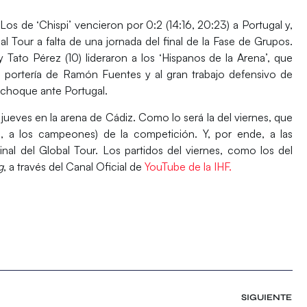
 Los de ‘
Chispi
’ vencieron por 0:2 (14:16, 20:23) a
Portugal
y,
al Tour
a falta de una jornada del final de la
Fase de Grupos
.
 y Tato Pérez (10)
lideraron a los
‘Hispanos de la Arena’,
que
 portería de
Ramón Fuentes
y al gran trabajo defensivo de
 choque ante
Portugal
.
e jueves en la arena de
Cádiz
. Como lo será la del viernes, que
ués, a los campeones) de la competición. Y, por ende, a las
inal
del
Global Tour.
Los partidos del viernes, como los del
g
, a través del
Canal Oficial de
YouTube de la IHF.
SIGUIENTE