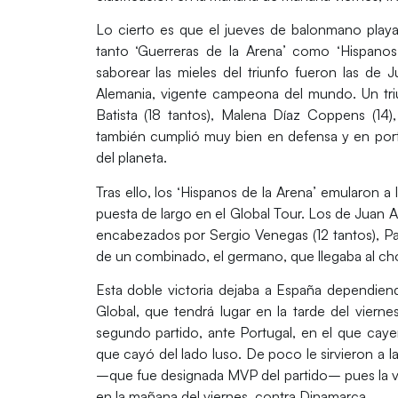
Lo cierto es que el jueves de balonmano play
tanto
‘Guerreras de la Arena’
como
‘Hispanos
saborear las mieles del triunfo fueron las de
Ju
Alemania
, vigente
campeona
del mundo. Un tr
Batista (18 tantos), Malena Díaz Coppens (14)
también cumplió muy bien en defensa y en porter
del planeta.
Tras ello, los
‘Hispanos de la Arena’
emularon a 
puesta de largo en el
Global Tour.
Los de
Juan An
encabezados por
Sergio Venegas (12 tantos), Pa
de un combinado, el germano, que llegaba al cho
Esta doble victoria dejaba a
España
dependiend
Global
, que tendrá lugar en la tarde del viern
segundo partido, ante
Portugal
, en el que caye
que cayó del lado luso. De poco le sirvieron a l
–que fue designada
MVP
del partido– pues la 
en la mañana del viernes, contra Dinamarca.