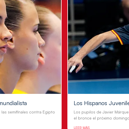
mundialista
Los Hispanos Juvenil
n las semifinales contra Egipto
Los pupilos de Javier Márque
el bronce el próximo doming
LEER MÁS