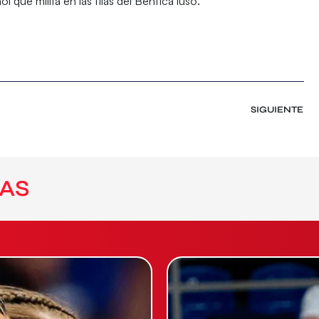
ol que milita en las filas del Benfica luso.
SIGUIENTE
AS