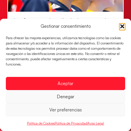
Las Guerreras Juveniles lucharán por el oro
mundialista
Gestionar consentimiento
El conjunto dirigido por Cristina Cabeza se lleva la
Para ofrecer las mejores experiencias, utilizamos tecnologías como las cookies
victoria en las semifinales contra Egipto y luchará por
para almacenar y/o acceder a la información del dispositivo. El consentimiento
el oro
de estas tecnologías nos permitirá procesar datos como el comportamiento de
navegación o las identificaciones únicas en este sitio. No consentir o retirar el
LEER MÁS
consentimiento, puede afectar negativamente a ciertas características y
funciones.
Aceptar
Denegar
Ver preferencias
Política de Cookies
Política de Privacidad
Aviso Legal