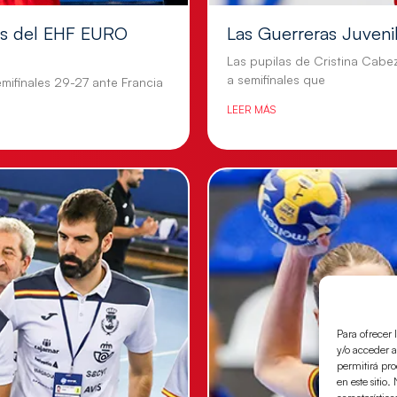
les del EHF EURO
Las Guerreras Juvenile
Las pupilas de Cristina Cabe
a semifinales que
mifinales 29-27 ante Francia
LEER MÁS
Para ofrecer 
y/o acceder a
permitirá pr
en este sitio