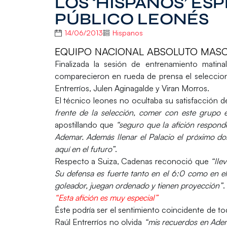
LOS ‘HISPANOS’ ES
PÚBLICO LEONÉS
14/06/2013
Hispanos
EQUIPO NACIONAL ABSOLUTO MAS
Finalizada la sesión de entrenamiento matin
comparecieron en rueda de prensa el seleccion
Entrerríos, Julen Aginagalde y Viran Morros.
El técnico leones no ocultaba su satisfacción d
frente de la selección, comer con este grupo e
apostillando que
“seguro que la afición respond
Ademar. Además llenar el Palacio el próximo d
aquí en el futuro”
.
Respecto a Suiza, Cadenas reconoció que
“lle
Su defensa es fuerte tanto en el 6:0 como en el
goleador, juegan ordenado y tienen proyección”
.
“Esta afición es muy especial”
Éste podría ser el sentimiento coincidente de 
Raúl Entrerríos no olvida
“mis recuerdos en Adema