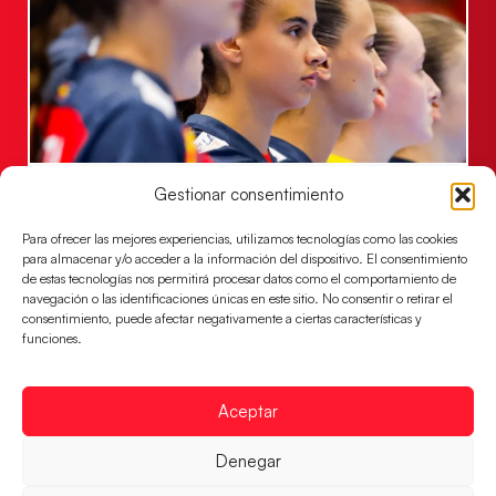
Las Guerreras Juveniles lucharán por el oro
Gestionar consentimiento
mundialista
Para ofrecer las mejores experiencias, utilizamos tecnologías como las cookies
El conjunto dirigido por Cristina Cabeza se lleva la
para almacenar y/o acceder a la información del dispositivo. El consentimiento
victoria en las semifinales contra Egipto y luchará por
de estas tecnologías nos permitirá procesar datos como el comportamiento de
el oro
navegación o las identificaciones únicas en este sitio. No consentir o retirar el
consentimiento, puede afectar negativamente a ciertas características y
LEER MÁS
funciones.
Aceptar
Denegar