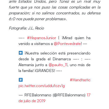
ante Estados Unidos, pero Túnez es un rival muy
fuerte que ya nos puso las cosas complicadas en la
preparación; si no salimos concentrados, su defensa
6:0 nos puede poner problemas».
Fotografía: J.L. Recio
—-
#HispanosJunior
| ¡Mirad quien ha
venido a visitarnos a
@Pontevedrate
! —
¡Nuestra selección está presenciando
desde la grada el Dinamarca —- : —-
Alemania junto a
@pauito_11
, uno más de
la familia! ¡GRANDES! —-
#Handtastic
pic.twitter.com/uddufozv1g
— RFEBalonmano (@RFEBalonmano)
17
de julio de 2019