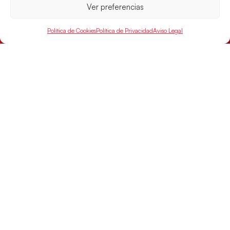
Ver preferencias
Política de Cookies
Política de Privacidad
Aviso Legal
Los Hispanos Juveniles buscarán el bronce
continental
Los pupilos de Javier Márquez no han podido con
Alemania y disputarán el encuentro por el bronce el
próximo domingo
LEER MÁS