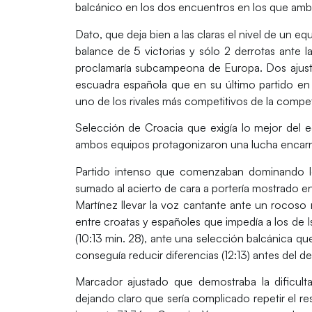
balcánico en los dos encuentros en los que amb
Dato, que deja bien a las claras el nivel de un
balance de
5 victorias
y sólo
2 derrotas
ante la
proclamaría subcampeona de Europa. Dos ajust
escuadra española que en su último partido en 
uno de los rivales más competitivos de la compet
Selección de Croacia que exigía lo mejor del eq
ambos equipos protagonizaron una
lucha encar
Partido intenso que comenzaban dominando 
sumado al acierto de cara a portería mostrado en 
Martínez llevar la voz cantante ante un rocoso 
entre croatas y españoles que impedía a los de I
(10:13 min. 28), ante una selección balcánica 
conseguía reducir diferencias (12:13) antes del d
Marcador ajustado que demostraba la dificult
dejando claro que sería complicado repetir el r