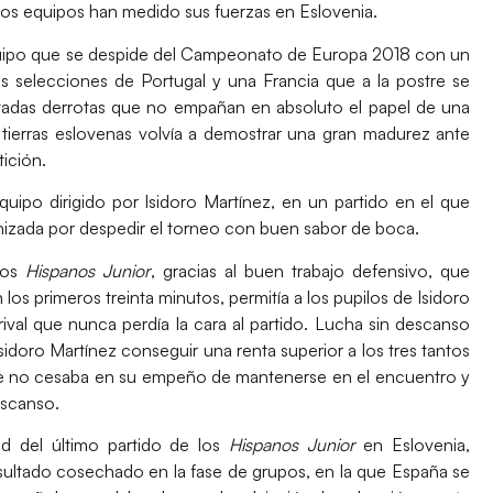
os equipos han medido sus fuerzas en Eslovenia.
 equipo que se despide del Campeonato de Europa 2018 con un
s selecciones de Portugal y una Francia que a la postre se
adas derrotas que no empañan en absoluto el papel de una
tierras eslovenas volvía a demostrar una gran madurez ante
ición.
uipo dirigido por Isidoro Martínez, en un partido en el que
nizada
por despedir el torneo con buen sabor de boca.
los
Hispanos Junior
, gracias al
buen trabajo defensivo
, que
los primeros treinta minutos, permitía a los pupilos de Isidoro
rival que nunca perdía la cara al partido. Lucha sin descanso
sidoro Martínez conseguir una renta superior a los tres tantos
que no cesaba en su empeño de mantenerse en el encuentro y
escanso.
ad del último partido de los
Hispanos Junior
en Eslovenia,
esultado cosechado en la fase de grupos, en la que España se