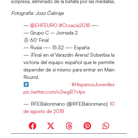
sorpresa, eliminado de la batalla por las medallas.
Fotografía: Jozo Čabraja​
—
@EHFEURO
#Croacia2018
—-
— Grupo C – Jornada 2
60′ Final
— Rusia —- 15:32 —- España
— ¡Final en el Varazdin Arena! Soberbia la
victoria del equipo español que le permite
depender de sí mismo para entrar en Main
Round.
#HispanosJuveniles
pic.twitter.com/o3wgB7vtpx
— RFEBalonmano (@RFEBalonmano)
10
de agosto de 2018