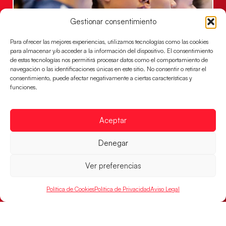
Gestionar consentimiento
Para ofrecer las mejores experiencias, utilizamos tecnologías como las cookies
para almacenar y/o acceder a la información del dispositivo. El consentimiento
de estas tecnologías nos permitirá procesar datos como el comportamiento de
Las Guerreras Juveniles lucharán por el oro
navegación o las identificaciones únicas en este sitio. No consentir o retirar el
mundialista
consentimiento, puede afectar negativamente a ciertas características y
El conjunto dirigido por Cristina Cabeza se lleva la
funciones.
victoria en las semifinales contra Egipto y luchará por
el oro
Aceptar
LEER MÁS
Denegar
Ver preferencias
Política de Cookies
Política de Privacidad
Aviso Legal