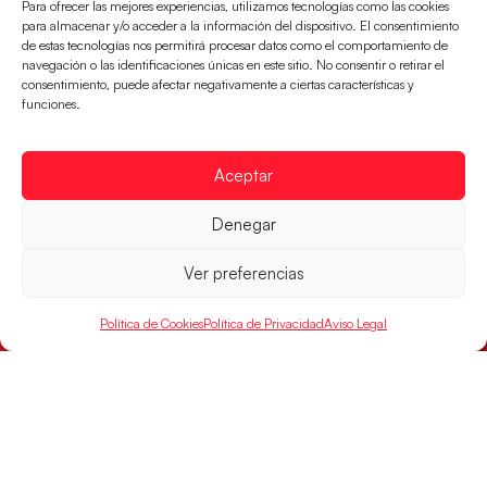
Para ofrecer las mejores experiencias, utilizamos tecnologías como las cookies
para almacenar y/o acceder a la información del dispositivo. El consentimiento
de estas tecnologías nos permitirá procesar datos como el comportamiento de
Las Guerreras Juveniles sellan su billete para
navegación o las identificaciones únicas en este sitio. No consentir o retirar el
las semifinales
consentimiento, puede afectar negativamente a ciertas características y
Las pupilas de Cristina Cabeza han remontado con
funciones.
parcial de 7:1 que les ha dado el pase a semifinales
que
Aceptar
LEER MÁS
Denegar
Ver preferencias
Política de Cookies
Política de Privacidad
Aviso Legal