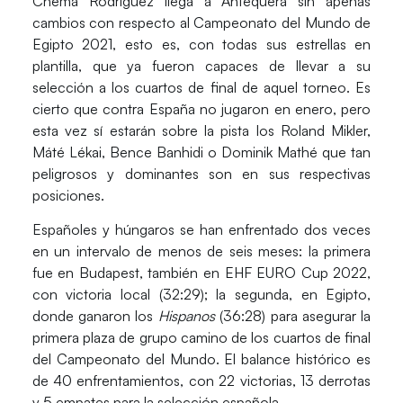
Chema Rodríguez
llega a Antequera sin apenas
cambios con respecto al Campeonato del Mundo de
Egipto 2021, esto es, con todas sus
estrellas
en
plantilla, que ya fueron capaces de llevar a su
selección a los cuartos de final de aquel torneo. Es
cierto que contra España no jugaron en enero, pero
esta vez sí estarán sobre la pista los
Roland Mikler,
Máté Lékai, Bence Banhidi o Dominik Mathé
que tan
peligrosos y dominantes son en sus respectivas
posiciones.
Españoles y húngaros se han enfrentado dos veces
en un intervalo de menos de seis meses: la primera
fue en Budapest, también en EHF EURO Cup 2022,
con victoria local (32:29); la segunda, en Egipto,
donde ganaron los
Hispanos
(36:28) para asegurar la
primera plaza de grupo camino de los cuartos de final
del Campeonato del Mundo. El balance histórico es
de 40 enfrentamientos, con 22 victorias, 13 derrotas
y 5 empates para la selección española.