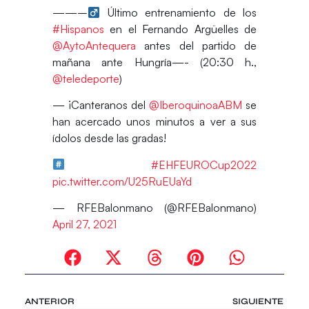
——–‍
Último entrenamiento de los
#Hispanos
en el Fernando Argüelles de
@AytoAntequera
antes del partido de
mañana ante Hungría—- (20:30 h.,
@teledeporte
)
— ¡Canteranos del
@IberoquinoaABM
se
han acercado unos minutos a ver a sus
ídolos desde las gradas!
#EHFEUROCup2022
pic.twitter.com/U25RuEUaYd
— RFEBalonmano (@RFEBalonmano)
April 27, 2021
ANTERIOR
SIGUIENTE