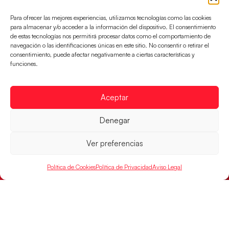
partido de semifinales 29-27 ante Francia y mañana
Para ofrecer las mejores experiencias, utilizamos tecnologías como las cookies
jugarán las semifinales
para almacenar y/o acceder a la información del dispositivo. El consentimiento
de estas tecnologías nos permitirá procesar datos como el comportamiento de
LEER MÁS
navegación o las identificaciones únicas en este sitio. No consentir o retirar el
consentimiento, puede afectar negativamente a ciertas características y
funciones.
Aceptar
Denegar
Ver preferencias
Política de Cookies
Política de Privacidad
Aviso Legal
Las Guerreras Juveniles sellan su billete para
las semifinales
Las pupilas de Cristina Cabeza han remontado con
parcial de 7:1 que les ha dado el pase a semifinales
que