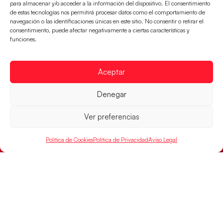
para almacenar y/o acceder a la información del dispositivo. El consentimiento
LEER MÁS
de estas tecnologías nos permitirá procesar datos como el comportamiento de
navegación o las identificaciones únicas en este sitio. No consentir o retirar el
consentimiento, puede afectar negativamente a ciertas características y
funciones.
Aceptar
Denegar
Ver preferencias
Política de Cookies
Política de Privacidad
Aviso Legal
Los Hispanos Juveniles buscarán el bronce
continental
Los pupilos de Javier Márquez no han podido con
Alemania y disputarán el encuentro por el bronce el
próximo domingo
LEER MÁS