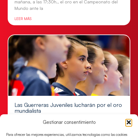
mañana, a las 17:30h., el oro en el Campeonato del
Mundo ante la
LEER MÁS
Las Guerreras Juveniles lucharán por el oro
mundialista
El conjunto dirigido por Cristina Cabeza se lleva la
Gestionar consentimiento
victoria en las semifinales contra Egipto y luchará por
el oro
Para ofrecer las mejores experiencias, utilizamos tecnologías como las cookies