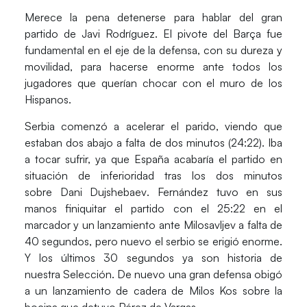
Merece la pena detenerse para hablar del gran
partido de
Javi Rodríguez
. El pivote del
Barça
fue
fundamental en el eje de la defensa, con su dureza y
movilidad, para hacerse enorme ante todos los
jugadores que querían chocar con el muro de los
Hispanos.
Serbia comenzó a acelerar el parido, viendo que
estaban dos abajo a falta de dos minutos (24:22). Iba
a tocar sufrir, ya que España acabaría el partido en
situación de inferioridad tras los dos minutos
sobre
Dani Dujshebaev
.
Fernández
tuvo en sus
manos finiquitar el partido con el 25:22 en el
marcador y un lanzamiento ante
Milosavljev
a falta de
40 segundos, pero nuevo el serbio se erigió enorme.
Y los últimos 30 segundos ya son historia de
nuestra
Selección
. De nuevo una gran defensa obigó
a un lanzamiento de cadera de
Milos Kos
sobre la
bocina que detuvo
Pérez de Vargas
.