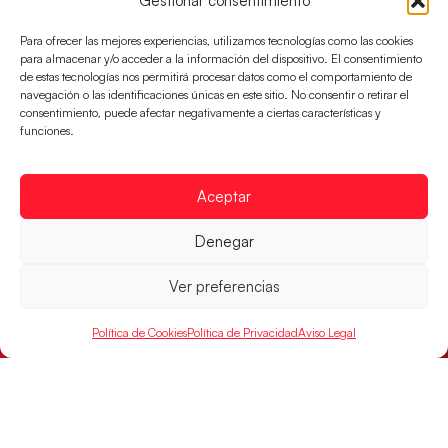
Gestionar consentimiento
#HispanosJuveniles | Sigue en directo las
semifinales ante Alemania
Para ofrecer las mejores experiencias, utilizamos tecnologías como las cookies
para almacenar y/o acceder a la información del dispositivo. El consentimiento
Los pupilos de Javier Márquez juegan hoy, a las
de estas tecnologías nos permitirá procesar datos como el comportamiento de
17:00h., la semifinal ante Alemania
navegación o las identificaciones únicas en este sitio. No consentir o retirar el
consentimiento, puede afectar negativamente a ciertas características y
LEER MÁS
funciones.
Aceptar
Denegar
Ver preferencias
Política de Cookies
Política de Privacidad
Aviso Legal
Los Hispanos Juveniles jugarán las
semifinales del EHF EURO 2026