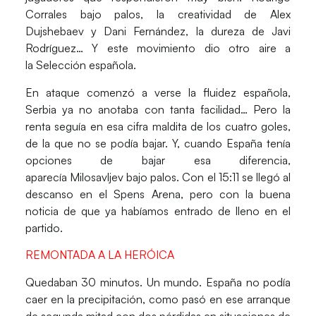
Corrales
bajo palos, la creatividad de
Alex
Dujshebaev
y
Dani Fernández
, la dureza de
Javi
Rodríguez
… Y este movimiento dio otro aire a
la
Selección española
.
En ataque comenzó a verse la fluidez española,
Serbia ya no anotaba con tanta facilidad… Pero la
renta seguía en esa cifra maldita de los cuatro goles,
de la que no se podía bajar. Y, cuando España tenía
opciones de bajar esa diferencia,
aparecía
Milosavljev
bajo palos. Con el 15:11 se llegó al
descanso en el
Spens Arena
, pero con la buena
noticia de que ya habíamos entrado de lleno en el
partido.
REMONTADA A LA HERÓICA
Quedaban 30 minutos. Un mundo.
España
no podía
caer en la precipitación, como pasó en ese arranque
de segunda mitad con dos pérdidas en situaciones de