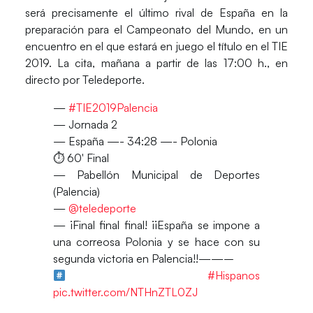
será precisamente el último rival de España en la
preparación para el Campeonato del Mundo, en un
encuentro en el que estará en juego el título en el TIE
2019. La cita,
mañana
a partir de las
17:00 h.
, en
directo por
Teledeporte.
—
#TIE2019Palencia
— Jornada 2
— España —- 34:28 —- Polonia
⏱ 60′ Final
— Pabellón Municipal de Deportes
(Palencia)
—
@teledeporte
— ¡Final final final! ¡¡España se impone a
una correosa Polonia y se hace con su
segunda victoria en Palencia!!——–
#Hispanos
pic.twitter.com/NTHnZTL0ZJ