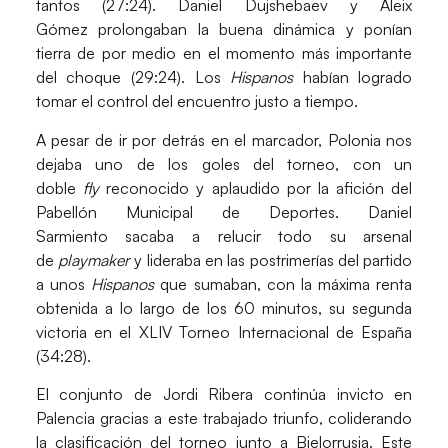
tantos (27:24).
Daniel Dujshebaev
y
Aleix
Gómez
prolongaban la buena dinámica y ponían
tierra de por medio en el momento más importante
del choque (29:24). Los
Hispanos
habían logrado
tomar el control del encuentro justo a tiempo.
A pesar de ir por detrás en el marcador, Polonia nos
dejaba uno de los goles del torneo, con un
doble
fly
reconocido y aplaudido por la afición del
Pabellón Municipal de Deportes.
Daniel
Sarmiento
sacaba a relucir todo su arsenal
de
playmaker
y lideraba en las postrimerías del partido
a unos
Hispanos
que sumaban, con la máxima renta
obtenida a lo largo de los 60 minutos, su segunda
victoria en el XLIV Torneo Internacional de España
(34:28)
.
El conjunto de Jordi Ribera continúa invicto en
Palencia gracias a este trabajado triunfo, coliderando
la clasificación del torneo junto a
Bielorrusia
. Este