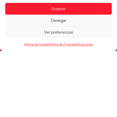
Aceptar
Denegar
Ver preferencias
Política de Cookies
Política de Privacidad
Aviso Legal
Los Hispanos Juveniles jugarán las
semifinales del EHF EURO 2026
Los pupilos de Javier Márquez se han llevado el
partido de semifinales 29-27 ante Francia y mañana
jugarán las semifinales
LEER MÁS