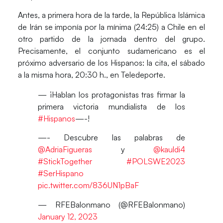
Antes, a primera hora de la tarde, la
República Islámica
de Irán
se imponía por la mínima (24:25) a
Chile
en el
otro partido de la jornada dentro del grupo.
Precisamente, el conjunto sudamericano es el
próximo adversario de los Hispanos: la cita, el sábado
a la misma hora, 20:30 h., en Teledeporte.
— ¡Hablan los protagonistas tras firmar la
primera victoria mundialista de los
#Hispanos
—-!
—- Descubre las palabras de
@AdriaFigueras
y
@kauldi4
#StickTogether
#POLSWE2023
#SerHispano
pic.twitter.com/836UN1pBaF
— RFEBalonmano (@RFEBalonmano)
January 12, 2023