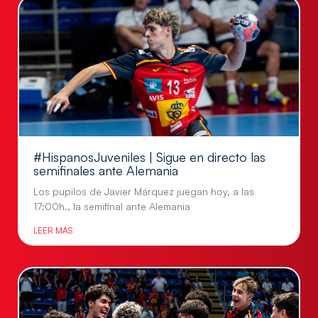
#HispanosJuveniles | Sigue en directo las
semifinales ante Alemania
Los pupilos de Javier Márquez juegan hoy, a las
17:00h., la semifinal ante Alemania
LEER MÁS