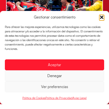
Gestionar consentimiento
Para ofrecer las mejores experiencias, utilizamos tecnologías como las cookies
para almacenar y/o acceder a la información del dispositivo. El consentimiento
de estas tecnologías nos permitirá procesar datos como el comportamiento de
Los Hispanos Juveniles jugarán las
navegación o las identificaciones únicas en este sitio. No consentir o retirar el
semifinales del EHF EURO 2026
consentimiento, puede afectar negativamente a ciertas características y
funciones.
Los pupilos de Javier Márquez se han llevado el
partido de semifinales 29-27 ante Francia y mañana
jugarán las semifinales
Aceptar
LEER MÁS
Denegar
Ver preferencias
Política de Cookies
Política de Privacidad
Aviso Legal